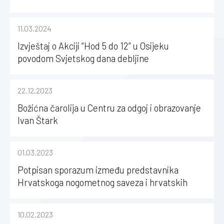
11.03.2024
Izvještaj o Akciji “Hod 5 do 12” u Osijeku
povodom Svjetskog dana debljine
22.12.2023
Božićna čarolija u Centru za odgoj i obrazovanje
Ivan Štark
01.03.2023
Potpisan sporazum između predstavnika
Hrvatskoga nogometnog saveza i hrvatskih
kinezioloških fakulteta
10.02.2023