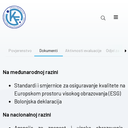
Povjerenstvo
Dokumenti
Aktivnosti evaluacije
Odjel za osig
Na međunarodnoj razini
Standardi i smjernice za osiguravanje kvalitete na
Europskom prostoru visokog obrazovanja (ESG)
Bolonjska deklaracija
Na nacionalnoj razini
Agencija za znanost i visoko obrazovanje-