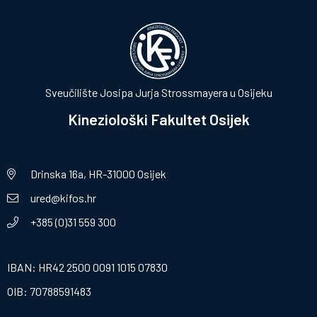
Sveučilište Josipa Jurja Strossmayera u Osijeku
Kineziološki Fakultet Osijek
Drinska 16a, HR-31000 Osijek
ured@kifos.hr
+385 (0)31 559 300
IBAN: HR42 2500 0091 1015 07830
OIB: 70788591483