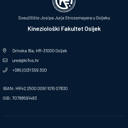
Sveučilište Josipa Jurja Strossmayera u Osijeku
Kineziološki Fakultet Osijek
Drinska 16a, HR-31000 Osijek
ured@kifos.hr
+385 (0)31 559 300
IBAN: HR42 2500 0091 1015 07830
OIB: 70788591483