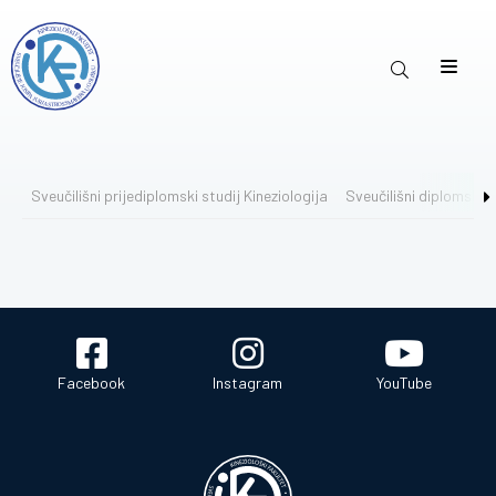
Sveučilišni prijediplomski studij Kineziologija
Sveučilišni diplomski 
Facebook
Instagram
YouTube