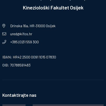
Kineziološki Fakultet Osijek
Drinska 16a, HR-31000 Osijek
ured@kifos.hr
+385 (0)31 559 300
IBAN: HR42 2500 0091 1015 07830
OIB: 70788591483
Kontaktirajte nas