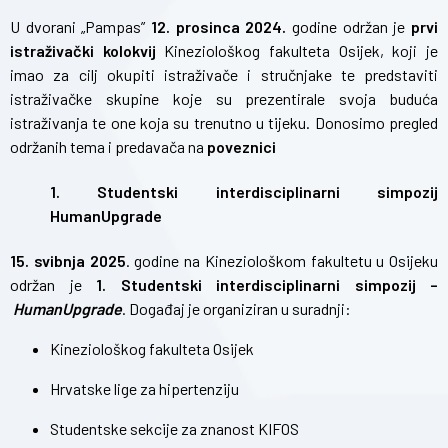
U dvorani „Pampas”
12. prosinca 2024.
godine održan je
prvi
istraživački kolokvij
Kineziološkog fakulteta Osijek, koji je
imao za cilj okupiti istraživače i stručnjake te predstaviti
istraživačke skupine koje su prezentirale svoja buduća
istraživanja te one koja su trenutno u tijeku. Donosimo pregled
održanih tema i predavača na
poveznici
1. Studentski interdisciplinarni simpozij
HumanUpgrade
15. svibnja 2025
. godine na Kineziološkom fakultetu u Osijeku
održan je
1. Studentski interdisciplinarni simpozij –
HumanUpgrade
. Događaj je organiziran u suradnji:
Kineziološkog fakulteta Osijek
Hrvatske lige za hipertenziju
Studentske sekcije za znanost KIFOS