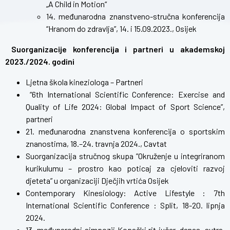
„A Child in Motion“
14. međunarodna znanstveno-stručna konferencija
“Hranom do zdravlja”, 14. i 15.09.2023., Osijek
Suorganizacije konferencija i partneri u akademskoj
2023./2024. godini
Ljetna škola kineziologa
– Partneri
“6th International Scientific Conference: Exercise and
Quality of Life 2024: Global Impact of Sport Science”
,
partneri
21. međunarodna znanstvena konferencija o sportskim
znanostima, 18.–24. travnja 2024., Cavtat
Suorganizacija stručnog skupa ”Okruženje u integriranom
kurikulumu – prostro kao poticaj za cjeloviti razvoj
djeteta” u organizaciji Dječjih vrtića Osijek
Contemporary Kinesiology: Active Lifestyle : 7th
International Scientific Conference : Split, 18-20. lipnja
2024.
13. međunarodni simpozij Kopački rit jučer, danas, sutra,