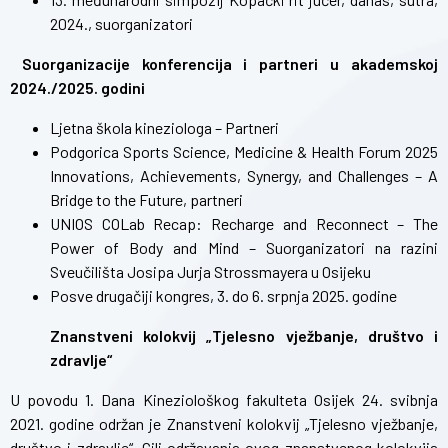
2024.
, suorganizatori
Suorganizacije konferencija i partneri u akademskoj
2024./2025. godini
Ljetna škola kineziologa
– Partneri
Podgorica Sports Science, Medicine & Health Forum 2025
Innovations, Achievements, Synergy, and Challenges – A
Bridge to the Future
, partneri
UNIOS COLab Recap: Recharge and Reconnect – The
Power of Body and Mind
– Suorganizatori na razini
Sveučilišta Josipa Jurja Strossmayera u Osijeku
Posve drugačiji kongres
, 3. do 6. srpnja 2025. godine
Znanstveni kolokvij „Tjelesno vježbanje, društvo i
zdravlje“
U povodu 1. Dana Kineziološkog fakulteta Osijek 24. svibnja
2021. godine održan je Znanstveni kolokvij „Tjelesno vježbanje,
društvo i zdravlje“. Cilj održavanja ovog znanstvenog kolokvija