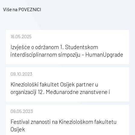
Više na
POVEZNICI
16.05.2025
Izvješće o održanom 1. Studentskom
interdisciplinarnom simpoziju – HumanUpgrade
09.10.2023
Kineziološki fakultet Osijek partner u
organizaciji 12. Međunarodne znanstvene i
stručne konferencije „A Child in Motion“
09.05.2023
Festival znanosti na Kineziološkom fakultetu
Osijek