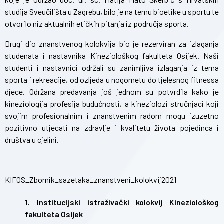
studija Sveučilišta u Zagrebu, bilo je na temu bioetike u sportu te
otvorilo niz aktualnih etičkih pitanja iz područja sporta.
Drugi dio znanstvenog kolokvija bio je rezerviran za izlaganja
studenata i nastavnika Kineziološkog fakulteta Osijek. Naši
studenti i nastavnici održali su zanimljiva izlaganja iz tema
sporta i rekreacije, od ozljeda u nogometu do tjelesnog fitnessa
djece. Održana predavanja još jednom su potvrdila kako je
kineziologija profesija budućnosti, a kineziolozi stručnjaci koji
svojim profesionalnim i znanstvenim radom mogu izuzetno
pozitivno utjecati na zdravlje i kvalitetu života pojedinca i
društva u cjelini.
KIFOS_Zbornik_sazetaka_znanstveni_kolokvij2021
1. Institucijski istraživački kolokvij Kineziološkog
fakulteta Osijek