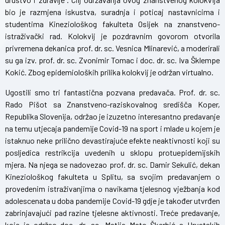
bio je razmjena iskustva, suradnja i poticaj nastavnicima i
studentima Kineziološkog fakulteta Osijek na znanstveno-
istraživački rad. Kolokvij je pozdravnim govorom otvorila
privremena dekanica prof. dr. sc. Vesnica Mlinarević, a moderirali
su ga izv. prof. dr. sc. Zvonimir Tomac i doc. dr. sc. Iva Šklempe
Kokić. Zbog epidemioloških prilika kolokvij je održan virtualno.
Ugostili smo tri fantastična pozvana predavača. Prof. dr. sc.
Rado Pišot sa Znanstveno-raziskovalnog središča Koper,
Republika Slovenija, održao je izuzetno interesantno predavanje
na temu utjecaja pandemije Covid-19 na sport i mlade u kojem je
istaknuo neke prilično devastirajuće efekte neaktivnosti koji su
posljedica restrikcija uvedenih u sklopu protuepidemijskih
mjera. Na njega se nadovezao prof. dr. sc. Damir Sekulić, dekan
Kineziološkog fakulteta u Splitu, sa svojim predavanjem o
provedenim istraživanjima o navikama tjelesnog vježbanja kod
adolescenata u doba pandemije Covid-19 gdje je također utvrđen
zabrinjavajući pad razine tjelesne aktivnosti. Treće predavanje,
koje je održao doc. dr. sc. Matija Mato Škerbić s Hrvatskih