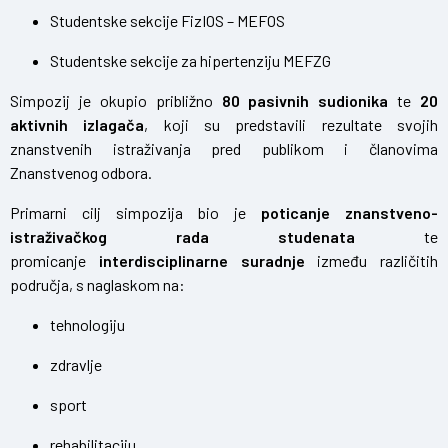
Studentske sekcije FizIOS – MEFOS
Studentske sekcije za hipertenziju MEFZG
Simpozij je okupio približno
80 pasivnih sudionika
te
20
aktivnih izlagača
, koji su predstavili rezultate svojih
znanstvenih istraživanja pred publikom i članovima
Znanstvenog odbora.
Primarni cilj simpozija bio je
poticanje znanstveno-
istraživačkog rada studenata
te
promicanje
interdisciplinarne suradnje
između različitih
područja, s naglaskom na:
tehnologiju
zdravlje
sport
rehabilitaciju