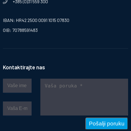
+385 (0)31 559 300
IBAN: HR42 2500 0091 1015 07830
OIB: 70788591483
Kontaktirajte nas
Pošalji poruku