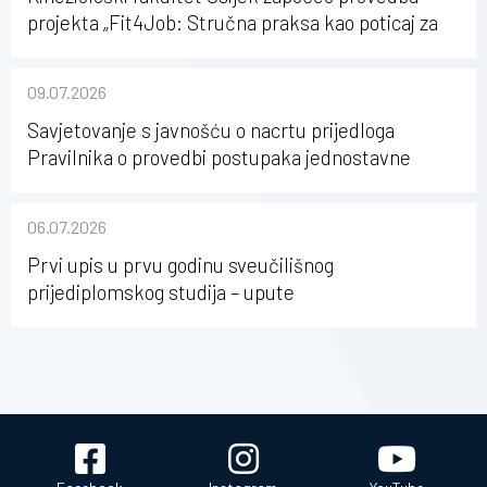
projekta „Fit4Job: Stručna praksa kao poticaj za
karijerni razvoj studenata kineziologije”
09.07.2026
Savjetovanje s javnošću o nacrtu prijedloga
Pravilnika o provedbi postupaka jednostavne
nabave na Kineziološkom fakultetu Osijek u
sastavu Sveučilišta Josipa Jurja Strossmayera u
06.07.2026
Osijeku
Prvi upis u prvu godinu sveučilišnog
prijediplomskog studija – upute