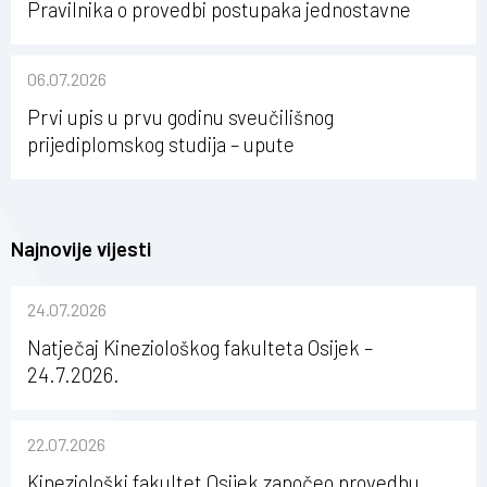
Pravilnika o provedbi postupaka jednostavne
nabave na Kineziološkom fakultetu Osijek u
sastavu Sveučilišta Josipa Jurja Strossmayera u
06.07.2026
Osijeku
Prvi upis u prvu godinu sveučilišnog
prijediplomskog studija – upute
Najnovije vijesti
24.07.2026
Natječaj Kineziološkog fakulteta Osijek –
24.7.2026.
22.07.2026
Kineziološki fakultet Osijek započeo provedbu