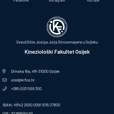
Facebook
Instagram
YouTube
Sveučilište Josipa Jurja Strossmayera u Osijeku
Kineziološki Fakultet Osijek
Drinska 16a, HR-31000 Osijek
ured@kifos.hr
+385 (0)31 559 300
IBAN: HR42 2500 0091 1015 07830
OIB: 70788591483