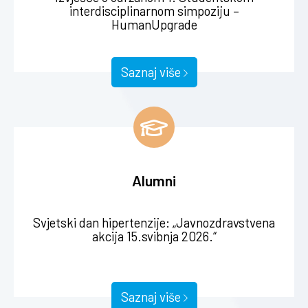
interdisciplinarni simpozij
Saznaj više
Alumni
Održano predavanje Tomislava Biščana, mag.
cin.
Saznaj više