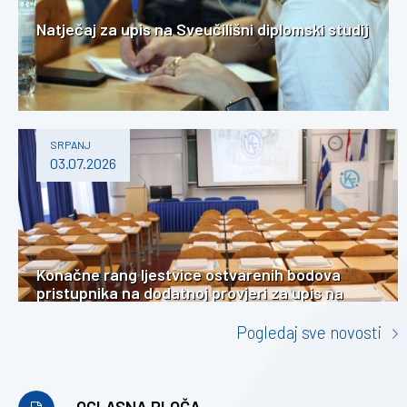
Natječaj za upis na Sveučilišni diplomski studij
SRPANJ
03.07.2026
Konačne rang ljestvice ostvarenih bodova
pristupnika na dodatnoj provjeri za upis na
Sveučilišni prijediplomski studij Kineziologije
(redoviti i izvanredni)
Pogledaj sve novosti
OGLASNA PLOČA