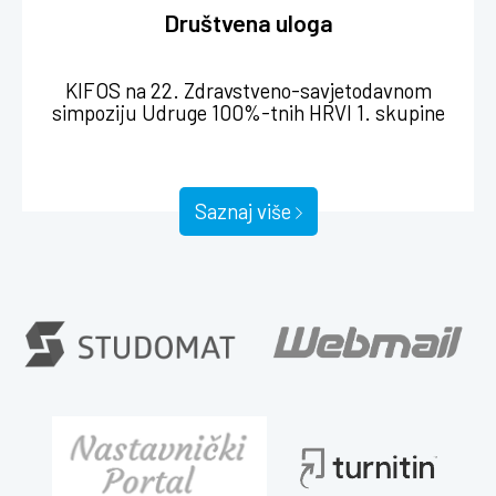
Društvena uloga
Održana javnozdravstvena akcija “Osječki dani
Hrvatske lige za hipertenziju” i ''Trk za
zdravlje''
Saznaj više