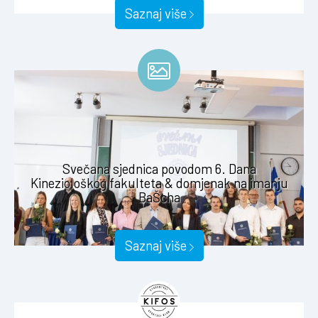
Saznaj više
''Od studentskih klupa do boksačkog trona''
Luka Pratljačić i Zvonimir Rebolj
Saznaj više