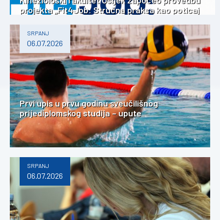
Kineziološki fakultet Osijek započeo provedbu
projekta „Fit4Job: Stručna praksa kao poticaj
za karijerni razvoj studenata kineziologije”
SRPANJ
06.07.2026
Prvi upis u prvu godinu sveučilišnog
prijediplomskog studija – upute
SRPANJ
06.07.2026