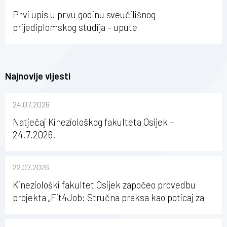
Osijeku
Prvi upis u prvu godinu sveučilišnog
prijediplomskog studija – upute
Najnovije vijesti
24.07.2026
Natječaj Kineziološkog fakulteta Osijek –
24.7.2026.
22.07.2026
Kineziološki fakultet Osijek započeo provedbu
projekta „Fit4Job: Stručna praksa kao poticaj za
karijerni razvoj studenata kineziologije”