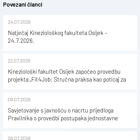
Povezani članci
24.07.2026
Natječaj Kineziološkog fakulteta Osijek –
24.7.2026.
22.07.2026
Kineziološki fakultet Osijek započeo provedbu
projekta „Fit4Job: Stručna praksa kao poticaj za
karijerni razvoj studenata kineziologije”
09.07.2026
Savjetovanje s javnošću o nacrtu prijedloga
Pravilnika o provedbi postupaka jednostavne
nabave na Kineziološkom fakultetu Osijek u
sastavu Sveučilišta Josipa Jurja Strossmayera u
06.07.2026