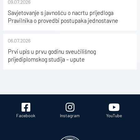
09.07.2026
Savjetovanje s javnošću o nacrtu prijedloga
Pravilnika o provedbi postupaka jednostavne
nabave na Kineziološkom fakultetu Osijek u
sastavu Sveučilišta Josipa Jurja Strossmayera u
06.07.2026
Osijeku
Prvi upis u prvu godinu sveučilišnog
prijediplomskog studija – upute
Facebook
Instagram
YouTube