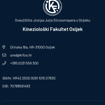
Sveučilište Josipa Jurja Strossmayera u Osijeku
Kineziološki Fakultet Osijek
Drinska 16a, HR-31000 Osijek
ured@kifos.hr
+385 (0)31 559 300
IBAN: HR42 2500 0091 1015 07830
OIB: 70788591483