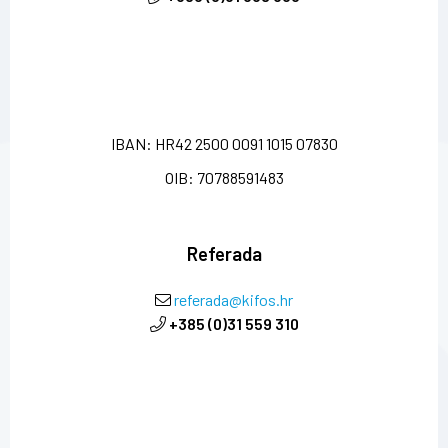
IBAN: HR42 2500 0091 1015 07830
OIB: 70788591483
Referada
referada@kifos.hr
+385 (0)31 559 310