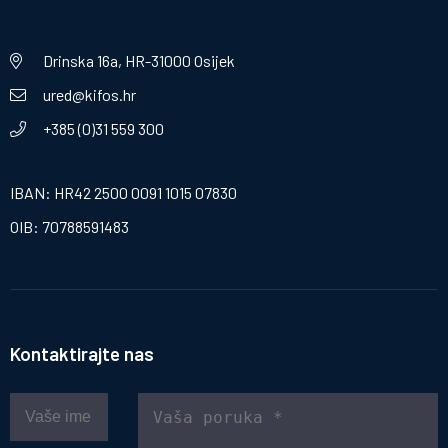
Drinska 16a, HR-31000 Osijek
ured@kifos.hr
+385 (0)31 559 300
IBAN: HR42 2500 0091 1015 07830
OIB: 70788591483
Kontaktirajte nas