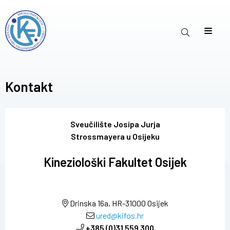
Kontakt
Sveučilište Josipa Jurja
Strossmayera u Osijeku
Kineziološki Fakultet Osijek
Drinska 16a, HR-31000 Osijek
ured@kifos.hr
+385 (0)31 559 300