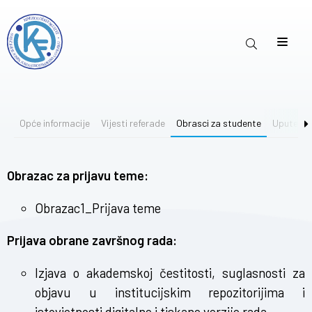
Opće informacije
Vijesti referade
Obrasci za studente
Upute za 
Obrazac za prijavu teme:
Obrazac1_Prijava teme
Prijava obrane završnog rada:
Izjava o akademskoj čestitosti, suglasnosti za
objavu u institucijskim repozitorijima i
istovjetnosti digitalne i tiskane verzije rada