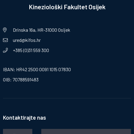
Kineziološki Fakultet Osijek
Drinska 16a, HR-31000 Osijek
ured@kifos.hr
+385 (0)31 559 300
IBAN: HR42 2500 0091 1015 07830
OIB: 70788591483
Kontaktirajte nas