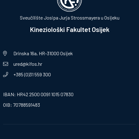
Sveučilište Josipa Jurja Strossmayera u Osijeku
Kineziološki Fakultet Osijek
Drinska 16a, HR-31000 Osijek
ured@kifos.hr
+385 (0)31 559 300
IBAN: HR42 2500 0091 1015 07830
OIB: 70788591483