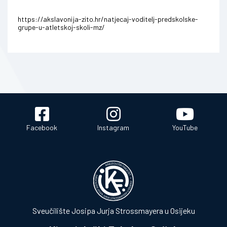
https://akslavonija-zito.hr/natjecaj-voditelj-predskolske-
grupe-u-atletskoj-skoli-mz/
Facebook
Instagram
YouTube
Sveučilište Josipa Jurja Strossmayera u Osijeku