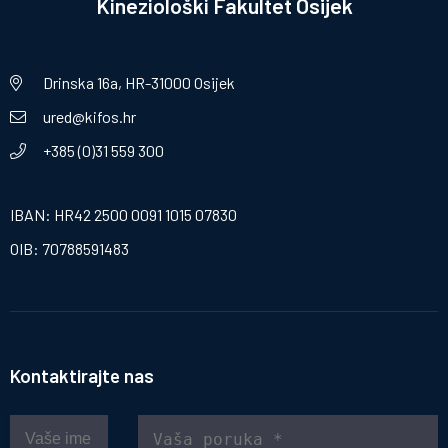
Kineziološki Fakultet Osijek
Drinska 16a, HR-31000 Osijek
ured@kifos.hr
+385 (0)31 559 300
IBAN: HR42 2500 0091 1015 07830
OIB: 70788591483
Kontaktirajte nas