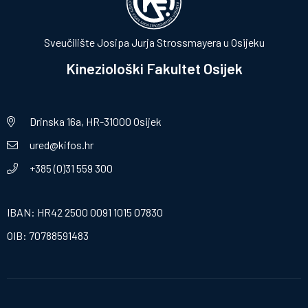
Sveučilište Josipa Jurja Strossmayera u Osijeku
Kineziološki Fakultet Osijek
Drinska 16a, HR-31000 Osijek
ured@kifos.hr
+385 (0)31 559 300
IBAN: HR42 2500 0091 1015 07830
OIB: 70788591483