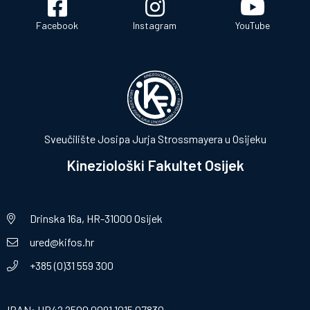
Facebook
Instagram
YouTube
Sveučilište Josipa Jurja Strossmayera u Osijeku
Kineziološki Fakultet Osijek
Drinska 16a, HR-31000 Osijek
ured@kifos.hr
+385 (0)31 559 300
IBAN: HR42 2500 0091 1015 07830