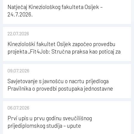
Natječaj Kineziološkog fakulteta Osijek –
24.7.2026.
22.07.2026
Kineziološki fakultet Osijek započeo provedbu
projekta „Fit4Job: Stručna praksa kao poticaj za
karijerni razvoj studenata kineziologije”
09.07.2026
Savjetovanje s javnošću o nacrtu prijedloga
Pravilnika o provedbi postupaka jednostavne
nabave na Kineziološkom fakultetu Osijek u
sastavu Sveučilišta Josipa Jurja Strossmayera u
06.07.2026
Osijeku
Prvi upis u prvu godinu sveučilišnog
prijediplomskog studija – upute