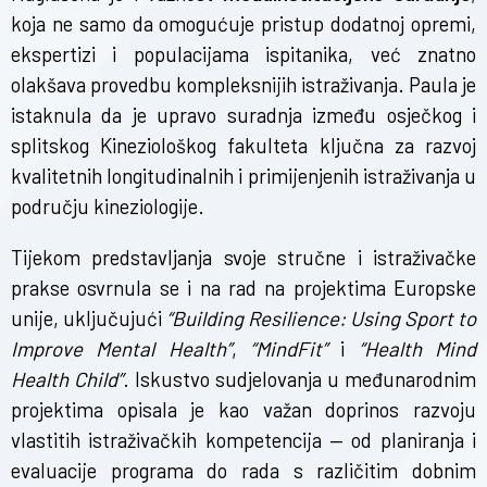
koja ne samo da omogućuje pristup dodatnoj opremi,
ekspertizi i populacijama ispitanika, već znatno
olakšava provedbu kompleksnijih istraživanja. Paula je
istaknula da je upravo suradnja između osječkog i
splitskog Kineziološkog fakulteta ključna za razvoj
kvalitetnih longitudinalnih i primijenjenih istraživanja u
području kineziologije.
Tijekom predstavljanja svoje stručne i istraživačke
prakse osvrnula se i na rad na projektima Europske
unije, uključujući
“Building Resilience: Using Sport to
Improve Mental Health”
,
“MindFit”
i
“Health Mind
Health Child”
. Iskustvo sudjelovanja u međunarodnim
projektima opisala je kao važan doprinos razvoju
vlastitih istraživačkih kompetencija — od planiranja i
evaluacije programa do rada s različitim dobnim