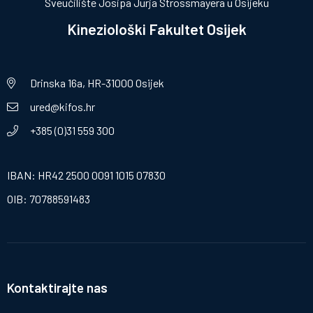
Sveučilište Josipa Jurja Strossmayera u Osijeku
Kineziološki Fakultet Osijek
Drinska 16a, HR-31000 Osijek
ured@kifos.hr
+385 (0)31 559 300
IBAN: HR42 2500 0091 1015 07830
OIB: 70788591483
Kontaktirajte nas