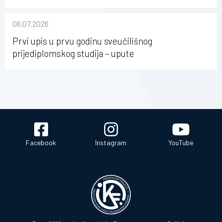
nabave na Kineziološkom fakultetu Osijek u
sastavu Sveučilišta Josipa Jurja Strossmayera u
06.07.2026
Osijeku
Prvi upis u prvu godinu sveučilišnog
prijediplomskog studija – upute
Facebook
Instagram
YouTube