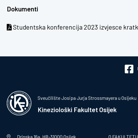
Dokumenti
Studentska konferencija 2023 izvjesce krat
Sveučilište Josipa Jurja Strossmayera u Osijeku
Kineziološki Fakultet Osijek
Drinska 16a, HR-31000 Osijek
O FAKULTETU