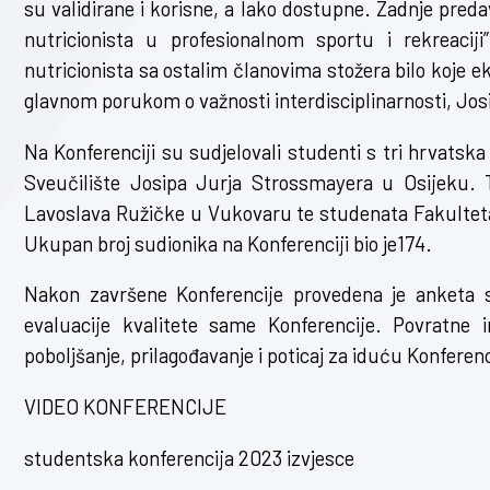
su validirane i korisne, a lako dostupne. Zadnje pre
nutricionista u profesionalnom sportu i rekreacij
nutricionista sa ostalim članovima stožera bilo koje e
glavnom porukom o važnosti interdisciplinarnosti, Josi
Na Konferenciji su sudjelovali studenti s tri hrvatska
Sveučilište Josipa Jurja Strossmayera u Osijeku. T
Lavoslava Ružičke u Vukovaru te studenata Fakulteta
Ukupan broj sudionika na Konferenciji bio je174.
Nakon završene Konferencije provedena je anketa sv
evaluacije kvalitete same Konferencije. Povratne
poboljšanje, prilagođavanje i poticaj za iduću Konferenc
VIDEO KONFERENCIJE
studentska konferencija 2023 izvjesce