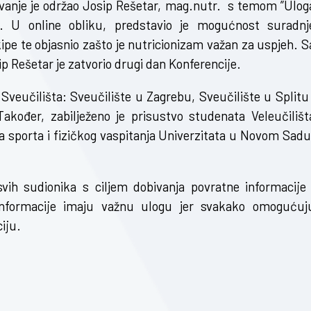
davanje je održao Josip Rešetar, mag.nutr. s temom ”Ulog
i”. U online obliku, predstavio je mogućnost suradnj
kipe te objasnio zašto je nutricionizam važan za uspjeh. S
p Rešetar je zatvorio drugi dan Konferencije.
 Sveučilišta: Sveučilište u Zagrebu, Sveučilište u Splitu 
akođer, zabilježeno je prisustvo studenata Veleučilišt
 sporta i fizičkog vaspitanja Univerzitata u Novom Sadu
ih sudionika s ciljem dobivanja povratne informacije 
 informacije imaju važnu ulogu jer svakako omogućuj
iju.