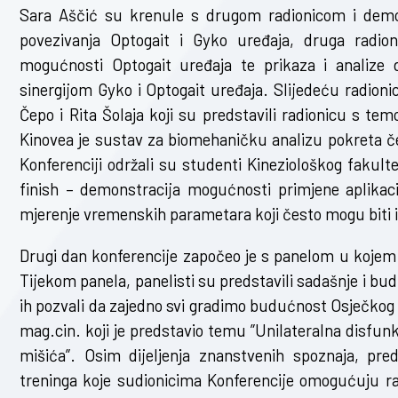
Sara Aščić su krenule s drugom radionicom i dem
povezivanja Optogait i Gyko uređaja, druga radion
mogućnosti Optogait uređaja te prikaza i analize d
sinergijom Gyko i Optogait uređaja. Slijedeću radioni
Čepo i Rita Šolaja koji su predstavili radionicu s t
Kinovea je sustav za biomehaničku analizu pokreta čes
Konferenciji održali su studenti Kineziološkog fakul
finish – demonstracija mogućnosti primjene aplikaci
mjerenje vremenskih parametara koji često mogu biti i
Drugi dan konferencije započeo je s panelom u kojem 
Tijekom panela, panelisti su predstavili sadašnje i bud
ih pozvali da zajedno svi gradimo budućnost Osječkog s
mag.cin. koji je predstavio temu ”Unilateralna disfunkc
mišića”. Osim dijeljenja znanstvenih spoznaja, pre
treninga koje sudionicima Konferencije omogućuju ra