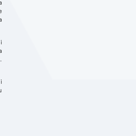
a
e
a
i
a
.
i
u