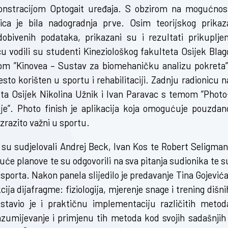
onstracijom Optogait uređaja. S obzirom na mogućnos
ica je bila nadogradnja prve. Osim teorijskog prikaz
obivenih podataka, prikazani su i rezultati prikupljen
cu vodili su studenti Kineziološkog fakulteta Osijek Blag
emom ”Kinovea – Sustav za biomehaničku analizu pokreta”
to korišten u sportu i rehabilitaciji. Zadnju radionicu n
teta Osijek Nikolina Užnik i Ivan Paravac s temom ”Photo
je”. Photo finish je aplikacija koja omogućuje pouzdan
zrazito važni u sportu.
su sudjelovali Andrej Beck, Ivan Kos te Robert Seligman
uće planove te su odgovorili na sva pitanja sudionika te s
porta. Nakon panela slijedilo je predavanje Tina Gojevića
ija dijafragme: fiziologija, mjerenje snage i trening dišni
dstavio je i praktičnu implementaciju različitih metod
zumijevanje i primjenu tih metoda kod svojih sadašnjih 