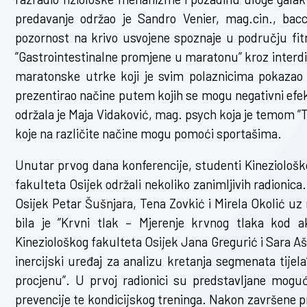
predavanje održao je Sandro Venier, mag.cin., bacc.p
pozornost na krivo usvojene spoznaje u području fitn
”Gastrointestinalne promjene u maratonu” kroz interdi
maratonske utrke koji je svim polaznicima pokazao 
prezentirao načine putem kojih se mogu negativni efe
održala je Maja Vidaković, mag. psych koja je temom ”Tru
koje na različite načine mogu pomoći sportašima.
Unutar prvog dana konferencije, studenti Kineziološ
fakulteta Osijek održali nekoliko zanimljivih radionic
Osijek Petar Šušnjara, Tena Zovkić i Mirela Okolić uz
bila je ”Krvni tlak – Mjerenje krvnog tlaka kod ak
Kineziološkog fakulteta Osijek Jana Gregurić i Sara A
inercijski uređaj za analizu kretanja segmenata tijel
procjenu”. U prvoj radionici su predstavljane moguć
prevencije te kondicijskog treninga. Nakon završene p