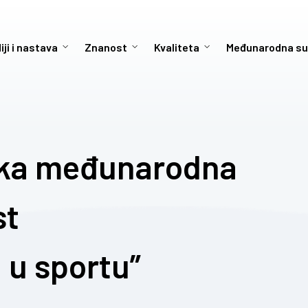
iji i nastava
Znanost
Kvaliteta
Međunarodna su
ska međunarodna
st
i u sportu”