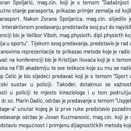
oran Špoljarić, mag.cin. koji je s temom ”Sadašnjost 
utno stanje parasporta, prikazao primjer zemalja od koji
rasport. Nakon Zorana Špoljarića, mag.cin. slijedilo j
 interaktivnom predavanju predstavila svoj put do najviši
ciji bio je Velibor Viboh, mag.physioth, dipl.physioth koj
ja u sportu”. Tijekom svog predavanja, predstavio je rad 
lanovima reprezentacije te prikazao metode koje je radio 
ač na konferenciji bio je Kristijan Ilovača koji je s temo
laska na FBI akademiju te sve teškoće koje su mu se našl
ip Ćelić je bio sljedeći predavač koji je s temom ”Sport 
rtski sustav u policiji. Također, dotaknuo se važnost
sti u policiji te mjesto kineziologa i u tom području
e dr.sc. Marin Dadić, održao je predavanje s temom ”Uspje
age-a” unutar kojeg je iz prve ruke predstavio pozadin
edavanje održao je Jovan Kuzmanović, mag.cin. koji je 
edstavio mogućnost i primjenu dijagnostičkih metoda koj