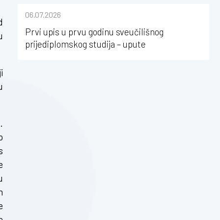
sastavu Sveučilišta Josipa Jurja
06.07.2026
Strossmayera u Osijeku
d
Prvi upis u prvu godinu sveučilišnog
u
prijediplomskog studija – upute
i
u
.
o
s
e
u
h
e
e