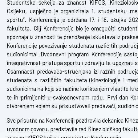
Studentska sekcija za znanost KIFOS, Kineziološk
Osijeku, uspješno je organizirala 1. studentsku me
sportu”. Konferencija je održana 17. i 18. ožujka 2
fakulteta. Cilj Konferencije bio je omogućiti studen
spoznaja iz znanosti te prenošenje iskustava iz prakse.
Konferencije povezivanje studenata različitih područj
sudionicima. Dvodnevni program Konferencije sastojao
integrativnost pristupa sportu i zdravlju te upoznati 
Osamnaest predavača-stručnjaka iz raznih područja i
studenata s različitih fakulteta (kineziologije i med
sudionicima na koje se načine korištenjem vlastite krea
te ih primijeniti u svakodnevnom radu. Prvi dan Kon
otvorenjem kojem su prisustvovali predavači, sudionici 
Sve prisutne na Konferenciji pozdravila dekanica Kinezi
uvodnom govoru, predstavila rad Kineziološkog fakulte
znanost KIFOS koji su organizatori Konferencije.