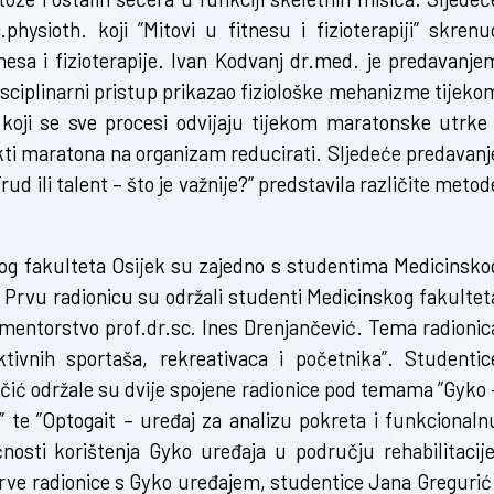
hysioth. koji ”Mitovi u fitnesu i fizioterapiji” skrenu
esa i fizioterapije. Ivan Kodvanj dr.med. je predavanje
sciplinarni pristup prikazao fiziološke mehanizme tijeko
koji se sve procesi odvijaju tijekom maratonske utrke 
kti maratona na organizam reducirati. Sljedeće predavanj
d ili talent – što je važnije?” predstavila različite metod
kog fakulteta Osijek su zajedno s studentima Medicinsko
a. Prvu radionicu su održali studenti Medicinskog fakultet
 mentorstvo prof.dr.sc. Ines Drenjančević. Tema radionic
tivnih sportaša, rekreativaca i početnika”. Studentic
ščić održale su dvije spojene radionice pod temama ”Gyko 
a” te ”Optogait – uređaj za analizu pokreta i funkcionaln
nosti korištenja Gyko uređaja u području rehabilitacije
rve radionice s Gyko uređajem, studentice Jana Gregurić 