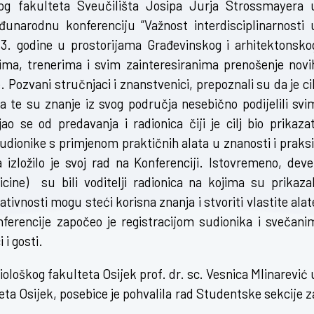
og fakulteta Sveučilišta Josipa Jurja Strossmayera 
đunarodnu konferenciju ”Važnost interdisciplinarnosti 
023. godine u prostorijama Građevinskog i arhitektonsko
tima, trenerima i svim zainteresiranima prenošenje novi
 Pozvani stručnjaci i znanstvenici, prepoznali su da je cil
a te su znanje iz svog područja nesebično podijelili svi
 se od predavanja i radionica čiji je cilj bio prikazat
sudionike s primjenom praktičnih alata u znanosti i praksi
zložilo je svoj rad na Konferenciji. Istovremeno, deve
icine) su bili voditelji radionica na kojima su prikazal
tivnosti mogu steći korisna znanja i stvoriti vlastite alat
ferencije započeo je registracijom sudionika i svečani
i gosti.
ološkog fakulteta Osijek prof. dr. sc. Vesnica Mlinarević 
ta Osijek, posebice je pohvalila rad Studentske sekcije z