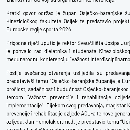
Kratki govor održao je župan Osječko-baranjske žup
Kineziološkog fakulteta Osijek te predstavio projek
Europske regije sporta 2024.
Prigodne riječi uputio je rektor Sveučilišta Josipa Ju
je pohvalio rad djelatnika i studenata Kineziološko
međunarodnu konferenciju ”Važnost interdisciplinarnos
Poslije svečanog otvaranja uslijedila su predavan
predstavivši temu ”Osječko-baranjska županije je Eur
prošlost, sadašnjost i budućnost Osječko-baranjskog 
temom ”Važnost prevencije i rehabilitacije ozlj
implementacije”. Tijekom svog predavanja, magistar 
prevencije i rehabilitacije ozljede ACL-a te nove gener
ozljeda. Jan Homolak dr.med. je predstavio temu ”Učin
razradio fiziološke mehanizme i pozadinu uloge galakt