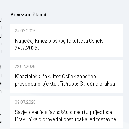
u
u
Povezani članci
g
h
24.07.2026
j
Natječaj Kineziološkog fakulteta Osijek –
m
24.7.2026.
i
.
t
22.07.2026
i
Kineziološki fakultet Osijek započeo
e
provedbu projekta „Fit4Job: Stručna praksa
kao poticaj za karijerni razvoj studenata
m
kineziologije”
09.07.2026
Savjetovanje s javnošću o nacrtu prijedloga
u
Pravilnika o provedbi postupaka jednostavne
a
nabave na Kineziološkom fakultetu Osijek u