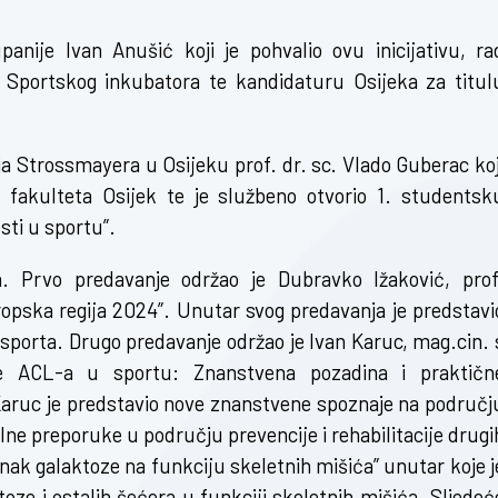
anije Ivan Anušić koji je pohvalio ovu inicijativu, ra
t Sportskog inkubatora te kandidaturu Osijeka za titul
rja Strossmayera u Osijeku prof. dr. sc. Vlado Guberac koj
g fakulteta Osijek te je službeno otvorio 1. studentsk
ti u sportu”.
ja. Prvo predavanje održao je Dubravko Ižaković, prof
opska regija 2024”. Unutar svog predavanja je predstavi
sporta. Drugo predavanje održao je Ivan Karuc, mag.cin. 
ede ACL-a u sportu: Znanstvena pozadina i praktičn
Karuc je predstavio nove znanstvene spoznaje na područj
alne preporuke u području prevencije i rehabilitacije drugi
ak galaktoze na funkciju skeletnih mišića” unutar koje j
oze i ostalih šećera u funkciji skeletnih mišića. Sljedeć