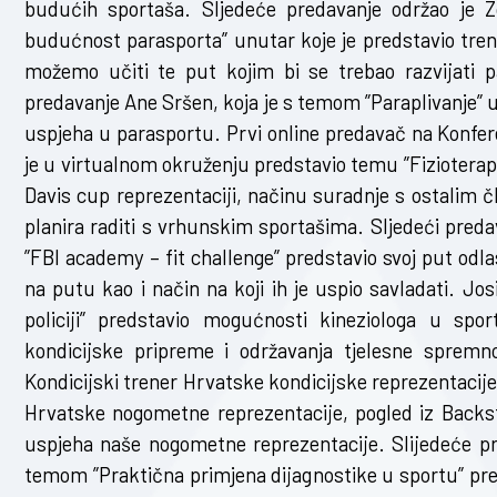
budućih sportaša. Sljedeće predavanje održao je Z
budućnost parasporta” unutar koje je predstavio tren
možemo učiti te put kojim bi se trebao razvijati pa
predavanje Ane Sršen, koja je s temom ”Paraplivanje” u
uspjeha u parasportu. Prvi online predavač na Konferen
je u virtualnom okruženju predstavio temu ”Fizioterapi
Davis cup reprezentaciji, načinu suradnje s ostalim č
planira raditi s vrhunskim sportašima. Sljedeći predav
”FBI academy – fit challenge” predstavio svoj put od
na putu kao i način na koji ih je uspio savladati. Jos
policiji” predstavio mogućnosti kineziologa u spo
kondicijske pripreme i održavanja tjelesne spremno
Kondicijski trener Hrvatske kondicijske reprezentacij
Hrvatske nogometne reprezentacije, pogled iz Backst
uspjeha naše nogometne reprezentacije. Slijedeće pr
temom ”Praktična primjena dijagnostike u sportu” pr