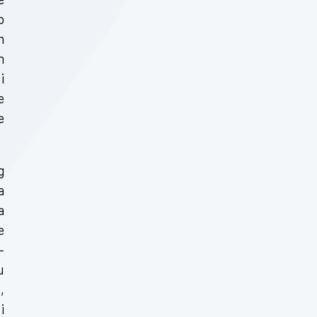
o
m
m
i
e
e
g
a
a
e
–
u
,
i