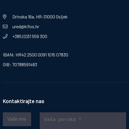
Drinska 16a, HR-31000 Osijek
ured@kifos.hr
+385 (0)31 559 300
IBAN: HR42 2500 0091 1015 07830
OIB: 70788591483
Kontaktirajte nas