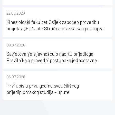
22.07.2026
Kineziološki fakultet Osijek započeo provedbu
projekta „Fit4Job: Stručna praksa kao poticaj za
karijerni razvoj studenata kineziologije”
09.07.2026
Savjetovanje s javnošću o nacrtu prijedloga
Pravilnika o provedbi postupaka jednostavne
nabave na Kineziološkom fakultetu Osijek u
sastavu Sveučilišta Josipa Jurja Strossmayera u
06.07.2026
Osijeku
Prvi upis u prvu godinu sveučilišnog
prijediplomskog studija – upute