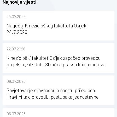
Najnovije vijesti
24.07.2026
Natječaj Kineziološkog fakulteta Osijek –
24.7.2026.
22.07.2026
Kineziološki fakultet Osijek započeo provedbu
projekta „Fit4Job: Stručna praksa kao poticaj za
karijerni razvoj studenata kineziologije”
09.07.2026
Savjetovanje s javnošću o nacrtu prijedloga
Pravilnika o provedbi postupaka jednostavne
nabave na Kineziološkom fakultetu Osijek u
sastavu Sveučilišta Josipa Jurja Strossmayera u
06.07.2026
Osijeku