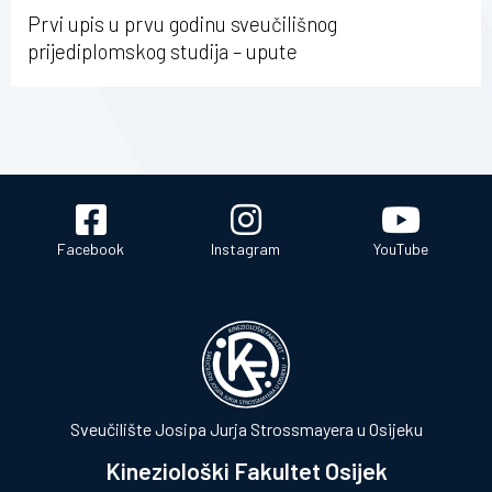
Prvi upis u prvu godinu sveučilišnog
prijediplomskog studija – upute
Facebook
Instagram
YouTube
Sveučilište Josipa Jurja Strossmayera u Osijeku
Kineziološki Fakultet Osijek