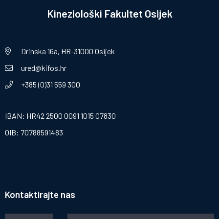
Kineziološki Fakultet Osijek
Drinska 16a, HR-31000 Osijek
ured@kifos.hr
+385 (0)31 559 300
IBAN: HR42 2500 0091 1015 07830
OIB: 70788591483
Kontaktirajte nas