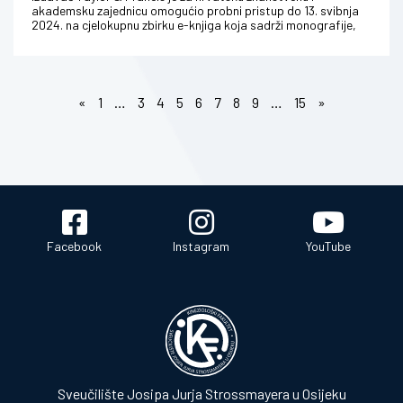
akademsku zajednicu omogućio probni pristup do 13. svibnja
2024. na cjelokupnu zbirku e-knjiga koja sadrži monografije,
referentnu lit...
«
1
…
3
4
5
6
7
8
9
…
15
»
Facebook
Instagram
YouTube
Sveučilište Josipa Jurja Strossmayera u Osijeku