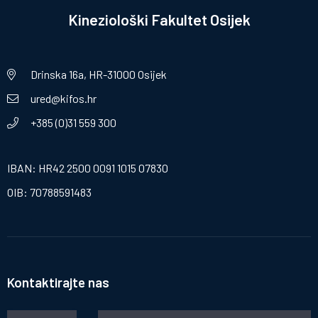
Kineziološki Fakultet Osijek
Drinska 16a, HR-31000 Osijek
ured@kifos.hr
+385 (0)31 559 300
IBAN: HR42 2500 0091 1015 07830
OIB: 70788591483
Kontaktirajte nas