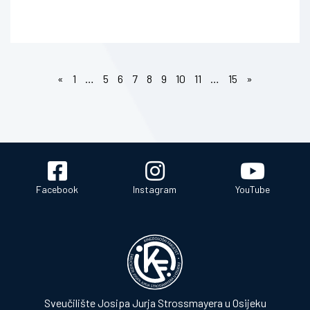
«
1
…
5
6
7
8
9
10
11
…
15
»
Facebook
Instagram
YouTube
Sveučilište Josipa Jurja Strossmayera u Osijeku