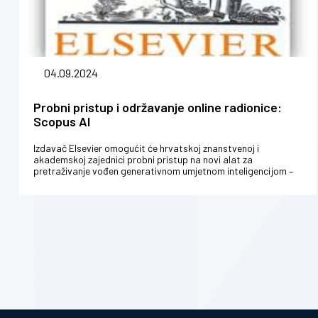
04.09.2024
Probni pristup i održavanje online radionice:
Scopus AI
Izdavač Elsevier omogućit će hrvatskoj znanstvenoj i
akademskoj zajednici probni pristup na novi alat za
pretraživanje vođen generativnom umjetnom inteligencijom –
Scopus AI. Probni pristup...