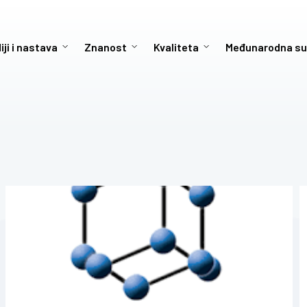
iji i nastava
Znanost
Kvaliteta
Međunarodna su