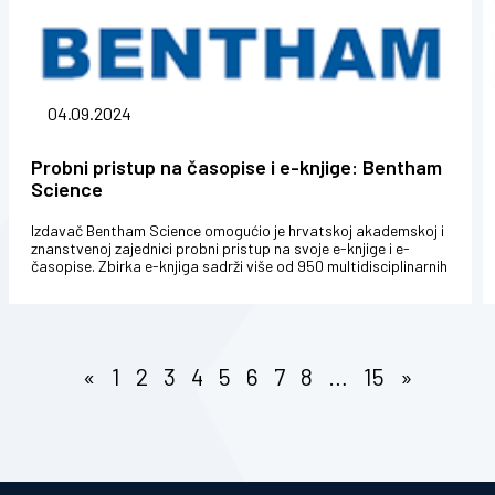
04.09.2024
Probni pristup na časopise i e-knjige: Bentham
Science
Izdavač Bentham Science omogućio je hrvatskoj akademskoj i
znanstvenoj zajednici probni pristup na svoje e-knjige i e-
časopise. Zbirka e-knjiga sadrži više od 950 multidisciplinarnih
nasl...
«
1
2
3
4
5
6
7
8
…
15
»