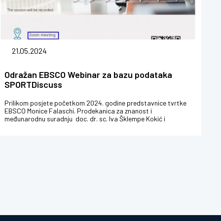
21.05.2024
Odražan EBSCO Webinar za bazu podataka
SPORTDiscuss
Prilikom posjete početkom 2024. godine predstavnice tvrtke
EBSCO Monice Falaschi. Prodekanica za znanost i
međunarodnu suradnju doc. dr. sc. Iva Šklempe Kokić i
voditeljica knjižnice KIFOS-a...