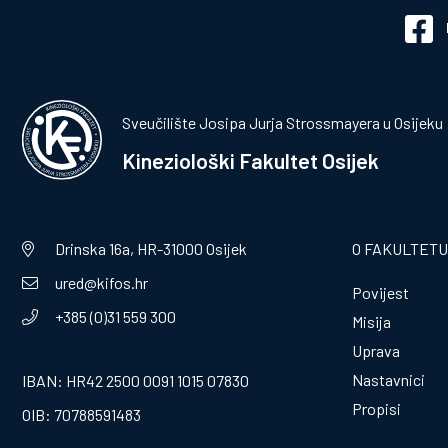
Sveučilište Josipa Jurja Strossmayera u Osijeku
Kineziološki Fakultet Osijek
Drinska 16a, HR-31000 Osijek
O FAKULTETU
ured@kifos.hr
Povijest
+385 (0)31 559 300
Misija
Uprava
Nastavnici
IBAN: HR42 2500 0091 1015 07830
Propisi
OIB: 70788591483