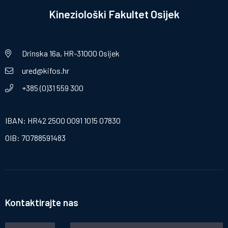
Kineziološki Fakultet Osijek
Drinska 16a, HR-31000 Osijek
ured@kifos.hr
+385 (0)31 559 300
IBAN: HR42 2500 0091 1015 07830
OIB: 70788591483
Kontaktirajte nas