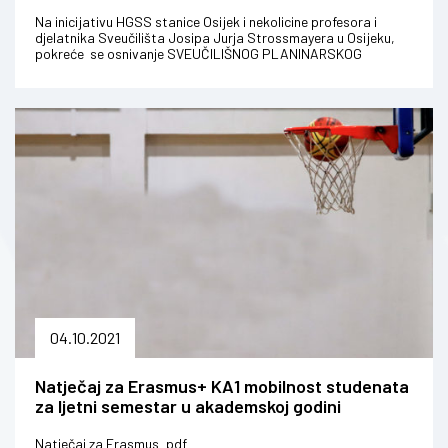
Na inicijativu HGSS stanice Osijek i nekolicine profesora i
djelatnika Sveučilišta Josipa Jurja Strossmayera u Osijeku,
pokreće se osnivanje SVEUČILIŠNOG PLANINARSKOG
DRUŠTVA, koje će za c...
04.10.2021
Natječaj za Erasmus+ KA1 mobilnost studenata
za ljetni semestar u akademskoj godini
2021./2022.
Natječaj za Erasmus_pdf