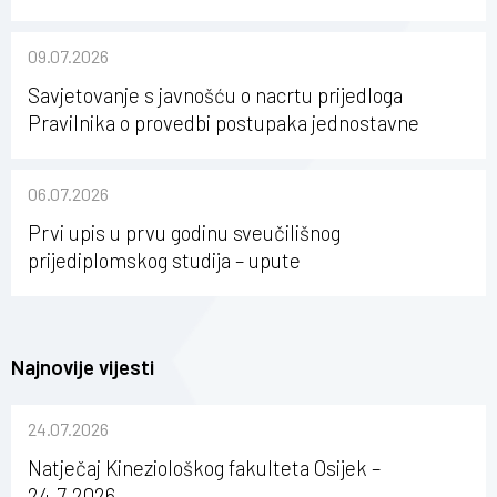
karijerni razvoj studenata kineziologije”
09.07.2026
Savjetovanje s javnošću o nacrtu prijedloga
Pravilnika o provedbi postupaka jednostavne
nabave na Kineziološkom fakultetu Osijek u
sastavu Sveučilišta Josipa Jurja Strossmayera u
06.07.2026
Osijeku
Prvi upis u prvu godinu sveučilišnog
prijediplomskog studija – upute
Najnovije vijesti
24.07.2026
Natječaj Kineziološkog fakulteta Osijek –
24.7.2026.