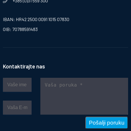
+385 (0)31 559 300
IBAN: HR42 2500 0091 1015 07830
OIB: 70788591483
Kontaktirajte nas
Pošalji poruku