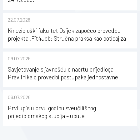
22.07.2026
Kineziološki fakultet Osijek započeo provedbu
projekta „Fit4Job: Stručna praksa kao poticaj za
karijerni razvoj studenata kineziologije”
09.07.2026
Savjetovanje s javnošću o nacrtu prijedloga
Pravilnika o provedbi postupaka jednostavne
nabave na Kineziološkom fakultetu Osijek u
sastavu Sveučilišta Josipa Jurja Strossmayera u
06.07.2026
Osijeku
Prvi upis u prvu godinu sveučilišnog
prijediplomskog studija – upute