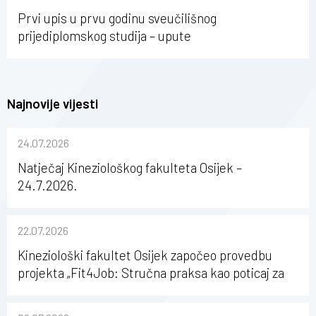
Osijeku
Prvi upis u prvu godinu sveučilišnog
prijediplomskog studija – upute
Najnovije vijesti
24.07.2026
Natječaj Kineziološkog fakulteta Osijek –
24.7.2026.
22.07.2026
Kineziološki fakultet Osijek započeo provedbu
projekta „Fit4Job: Stručna praksa kao poticaj za
karijerni razvoj studenata kineziologije”