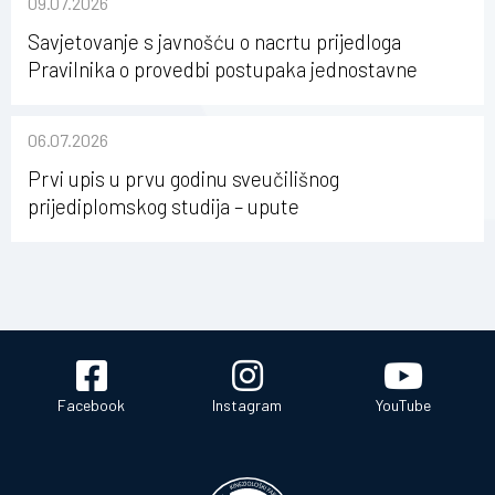
09.07.2026
Savjetovanje s javnošću o nacrtu prijedloga
Pravilnika o provedbi postupaka jednostavne
nabave na Kineziološkom fakultetu Osijek u
sastavu Sveučilišta Josipa Jurja Strossmayera u
06.07.2026
Osijeku
Prvi upis u prvu godinu sveučilišnog
prijediplomskog studija – upute
Facebook
Instagram
YouTube