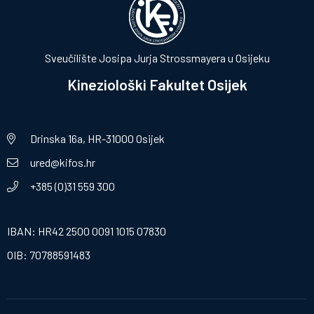
Sveučilište Josipa Jurja Strossmayera u Osijeku
Kineziološki Fakultet Osijek
Drinska 16a, HR-31000 Osijek
ured@kifos.hr
+385 (0)31 559 300
IBAN: HR42 2500 0091 1015 07830
OIB: 70788591483