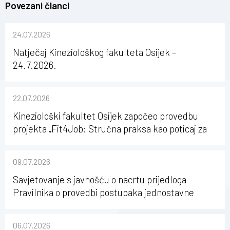
Povezani članci
24.07.2026
Natječaj Kineziološkog fakulteta Osijek –
24.7.2026.
22.07.2026
Kineziološki fakultet Osijek započeo provedbu
projekta „Fit4Job: Stručna praksa kao poticaj za
karijerni razvoj studenata kineziologije”
09.07.2026
Savjetovanje s javnošću o nacrtu prijedloga
Pravilnika o provedbi postupaka jednostavne
nabave na Kineziološkom fakultetu Osijek u
sastavu Sveučilišta Josipa Jurja Strossmayera u
06.07.2026