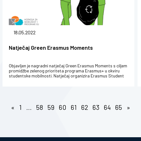
18.05.2022
Natječaj Green Erasmus Moments
Objavljen je nagradni natječaj Green Erasmus Moments s ciljem
promidžbe zelenog prioriteta programa Erasmus+ u okviru
studentske mobilnosti. Natječaj organizira Erasmus Student
Network Croatia u...
«
1
…
58
59
60
61
62
63
64
65
»