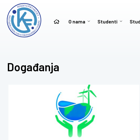
O nama
Studenti
Stud
Događanja