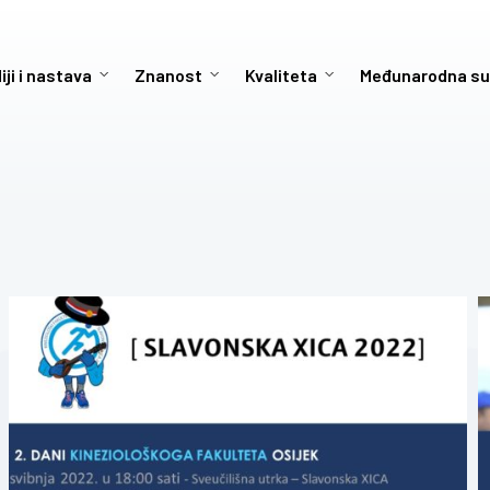
iji i nastava
Znanost
Kvaliteta
Međunarodna su