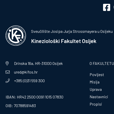
Sveučilište Josipa Jurja Strossmayera u Osijeku
Kineziološki Fakultet Osijek
Drinska 16a, HR-31000 Osijek
O FAKULTETU
ured@kifos.hr
Povijest
+385 (0)31 559 300
Misija
Uprava
Nastavnici
IBAN: HR42 2500 0091 1015 07830
Propisi
OIB: 70788591483