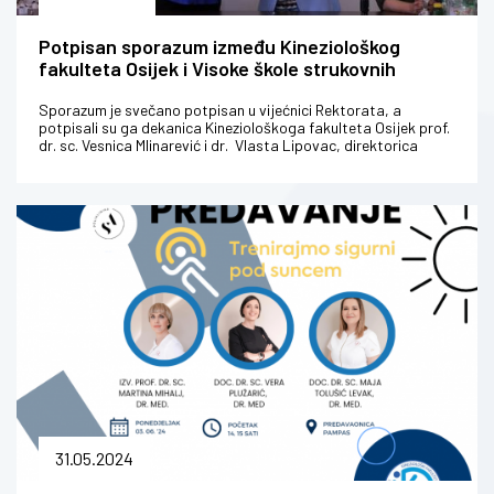
Potpisan sporazum između Kineziološkog
fakulteta Osijek i Visoke škole strukovnih
studija za obrazovanje odgojitelja i trenera iz
Subotice
Sporazum je svečano potpisan u vijećnici Rektorata, a
potpisali su ga dekanica Kineziološkoga fakulteta Osijek prof.
dr. sc. Vesnica Mlinarević i dr. Vlasta Lipovac, direktorica
Visoke škole...
31.05.2024