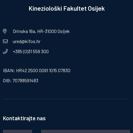
Kineziološki Fakultet Osijek
Drinska 16a, HR-31000 Osijek
ured@kifos.hr
+385 (0)31 559 300
IBAN: HR42 2500 0091 1015 07830
OIB: 70788591483
Kontaktirajte nas