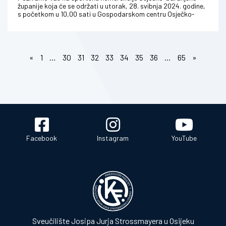
županije koja će se održati u utorak, 28. svibnja 2024. godine,
s početkom u 10,00 sati u Gospodarskom centru Osječko-
baranjske žup...
«
1
…
30
31
32
33
34
35
36
…
65
»
Facebook
Instagram
YouTube
Sveučilište Josipa Jurja Strossmayera u Osijeku