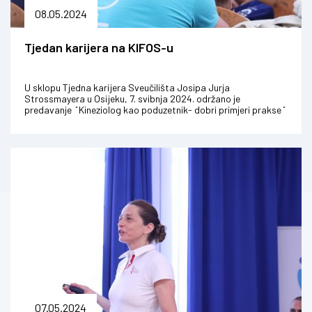
08.05.2024
Tjedan karijera na KIFOS-u
U sklopu Tjedna karijera Sveučilišta Josipa Jurja
Strossmayera u Osijeku, 7. svibnja 2024. održano je
predavanje ̎ Kineziolog kao poduzetnik- dobri primjeri prakse ̎
u suradnji Kinezio...
07.05.2024