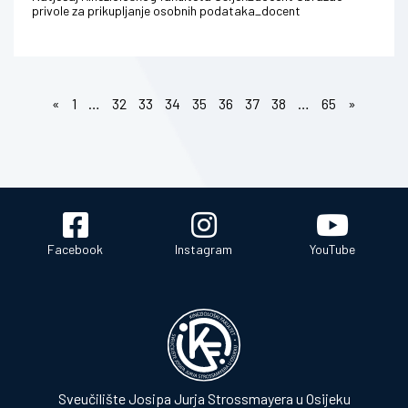
privole za prikupljanje osobnih podataka_docent
«
1
…
32
33
34
35
36
37
38
…
65
»
Facebook
Instagram
YouTube
Sveučilište Josipa Jurja Strossmayera u Osijeku