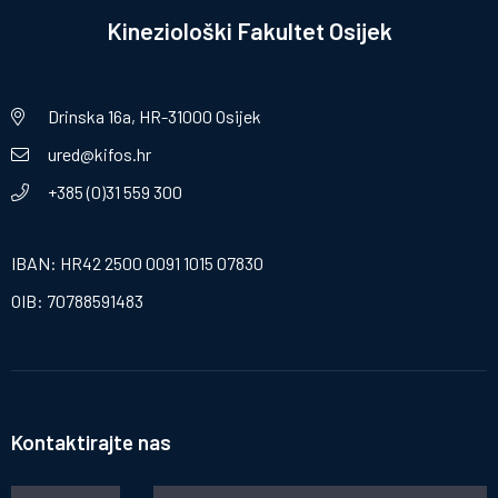
Kineziološki Fakultet Osijek
Drinska 16a, HR-31000 Osijek
ured@kifos.hr
+385 (0)31 559 300
IBAN: HR42 2500 0091 1015 07830
OIB: 70788591483
Kontaktirajte nas