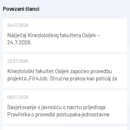
Povezani članci
24.07.2026
Natječaj Kineziološkog fakulteta Osijek –
24.7.2026.
22.07.2026
Kineziološki fakultet Osijek započeo provedbu
projekta „Fit4Job: Stručna praksa kao poticaj za
karijerni razvoj studenata kineziologije”
09.07.2026
Savjetovanje s javnošću o nacrtu prijedloga
Pravilnika o provedbi postupaka jednostavne
nabave na Kineziološkom fakultetu Osijek u
sastavu Sveučilišta Josipa Jurja Strossmayera u