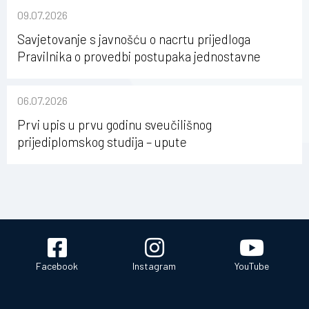
09.07.2026
Savjetovanje s javnošću o nacrtu prijedloga
Pravilnika o provedbi postupaka jednostavne
nabave na Kineziološkom fakultetu Osijek u
sastavu Sveučilišta Josipa Jurja Strossmayera u
06.07.2026
Osijeku
Prvi upis u prvu godinu sveučilišnog
prijediplomskog studija – upute
Facebook
Instagram
YouTube