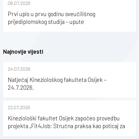
06.07.2026
Osijeku
Prvi upis u prvu godinu sveučilišnog
prijediplomskog studija – upute
Najnovije vijesti
24.07.2026
Natječaj Kineziološkog fakulteta Osijek –
24.7.2026.
22.07.2026
Kineziološki fakultet Osijek započeo provedbu
projekta „Fit4Job: Stručna praksa kao poticaj za
karijerni razvoj studenata kineziologije”