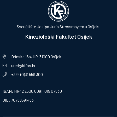
Sveučilište Josipa Jurja Strossmayera u Osijeku
Kineziološki Fakultet Osijek
Drinska 16a, HR-31000 Osijek
ured@kifos.hr
+385 (0)31 559 300
IBAN: HR42 2500 0091 1015 07830
OIB: 70788591483