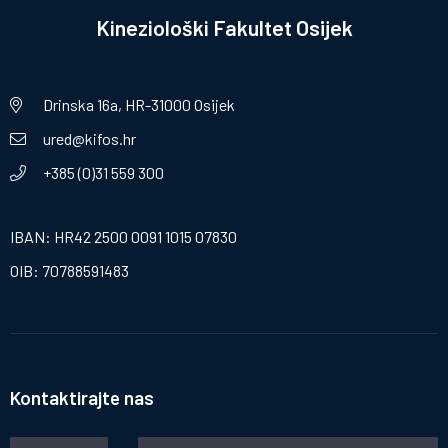
Kineziološki Fakultet Osijek
Drinska 16a, HR-31000 Osijek
ured@kifos.hr
+385 (0)31 559 300
IBAN: HR42 2500 0091 1015 07830
OIB: 70788591483
Kontaktirajte nas