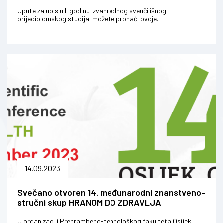
(jesenski rok)
Upute za upis u I. godinu izvanrednog sveučilišnog
prijediplomskog studija možete pronaći ovdje.
14.09.2023
Svečano otvoren 14. međunarodni znanstveno-
stručni skup HRANOM DO ZDRAVLJA
U organizaciji Prehrambeno-tehnološkog fakulteta Osijek