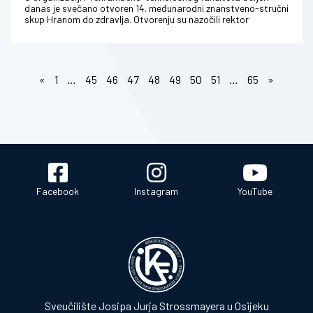
danas je svečano otvoren 14. međunarodni znanstveno-stručni
skup Hranom do zdravlja. Otvorenju su nazočili rektor
Sveučilišta Josipa J...
«
1
…
45
46
47
48
49
50
51
…
65
»
Facebook
Instagram
YouTube
Sveučilište Josipa Jurja Strossmayera u Osijeku