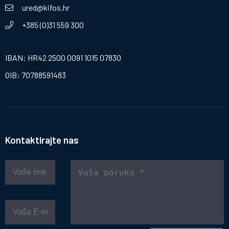
ured@kifos.hr
+385 (0)31 559 300
IBAN: HR42 2500 0091 1015 07830
OIB: 70788591483
Kontaktirajte nas