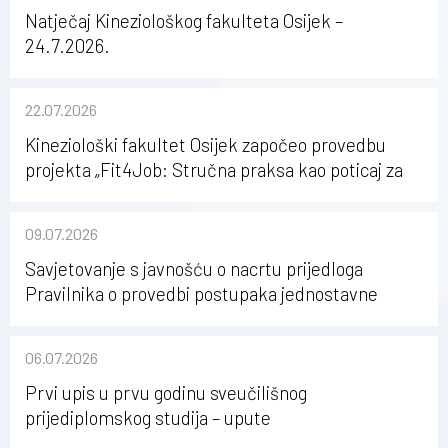
Natječaj Kineziološkog fakulteta Osijek –
24.7.2026.
22.07.2026
Kineziološki fakultet Osijek započeo provedbu
projekta „Fit4Job: Stručna praksa kao poticaj za
karijerni razvoj studenata kineziologije”
09.07.2026
Savjetovanje s javnošću o nacrtu prijedloga
Pravilnika o provedbi postupaka jednostavne
nabave na Kineziološkom fakultetu Osijek u
sastavu Sveučilišta Josipa Jurja Strossmayera u
06.07.2026
Osijeku
Prvi upis u prvu godinu sveučilišnog
prijediplomskog studija – upute