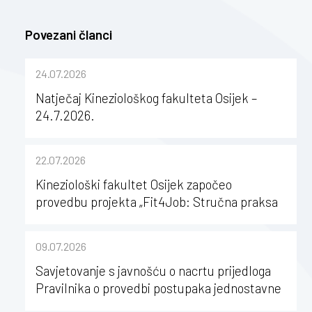
Povezani članci
24.07.2026
Natječaj Kineziološkog fakulteta Osijek –
24.7.2026.
22.07.2026
Kineziološki fakultet Osijek započeo
provedbu projekta „Fit4Job: Stručna praksa
kao poticaj za karijerni razvoj studenata
kineziologije”
09.07.2026
Savjetovanje s javnošću o nacrtu prijedloga
Pravilnika o provedbi postupaka jednostavne
nabave na Kineziološkom fakultetu Osijek u