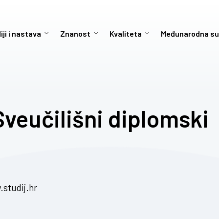
iji i nastava
Znanost
Kvaliteta
Međunarodna su
Sveučilišni diplomski
studij.hr