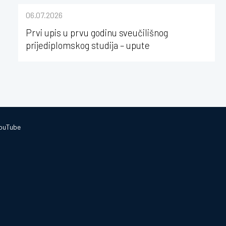
sastavu Sveučilišta Josipa Jurja
06.07.2026
Strossmayera u Osijeku
Prvi upis u prvu godinu sveučilišnog
prijediplomskog studija – upute
ouTube