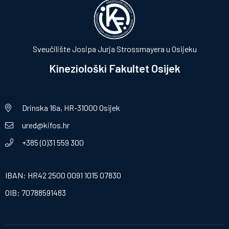
Sveučilište Josipa Jurja Strossmayera u Osijeku
Kineziološki Fakultet Osijek
Drinska 16a, HR-31000 Osijek
ured@kifos.hr
+385 (0)31 559 300
IBAN: HR42 2500 0091 1015 07830
OIB: 70788591483