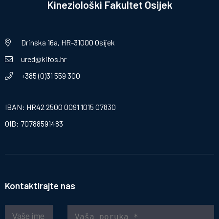
Kineziološki Fakultet Osijek
Drinska 16a, HR-31000 Osijek
ured@kifos.hr
+385 (0)31 559 300
IBAN: HR42 2500 0091 1015 07830
OIB: 70788591483
Kontaktirajte nas