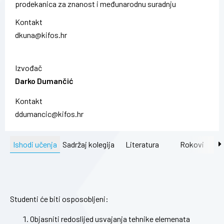
prodekanica za znanost i međunarodnu suradnju
Kontakt
dkuna@kifos.hr
Izvođač
Darko Dumančić
Kontakt
ddumancic@kifos.hr
Ishodi učenja
Sadržaj kolegija
Literatura
Rokovi
Studenti će biti osposobljeni:
Objasniti redoslijed usvajanja tehnike elemenata