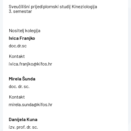
Sveučilišni prijediplomski studij Kineziologija
3. semestar
Nositelj kolegija
Ivica Franjko
doc.dr.sc
Kontakt
ivica.franjko@kifos.hr
Mirela Šunda
doc. dr. sc.
Kontakt
mirela.sunda@kifos.hr
Danijela Kuna
izv. prof. dr. sc.