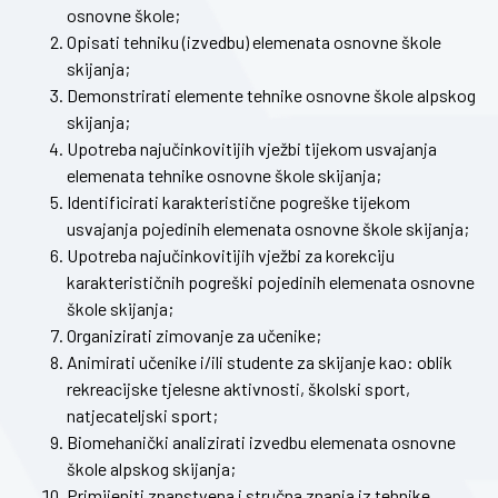
osnovne škole;
Opisati tehniku (izvedbu) elemenata osnovne škole
skijanja;
Demonstrirati elemente tehnike osnovne škole alpskog
skijanja;
Upotreba najučinkovitijih vježbi tijekom usvajanja
elemenata tehnike osnovne škole skijanja;
Identificirati karakteristične pogreške tijekom
usvajanja pojedinih elemenata osnovne škole skijanja;
Upotreba najučinkovitijih vježbi za korekciju
karakterističnih pogreški pojedinih elemenata osnovne
škole skijanja;
Organizirati zimovanje za učenike;
Animirati učenike i/ili studente za skijanje kao: oblik
rekreacijske tjelesne aktivnosti, školski sport,
natjecateljski sport;
Biomehanički analizirati izvedbu elemenata osnovne
škole alpskog skijanja;
Primijeniti znanstvena i stručna znanja iz tehnike