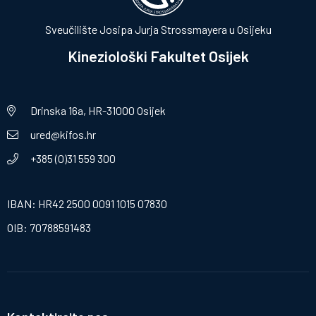
Sveučilište Josipa Jurja Strossmayera u Osijeku
Kineziološki Fakultet Osijek
Drinska 16a, HR-31000 Osijek
ured@kifos.hr
+385 (0)31 559 300
IBAN: HR42 2500 0091 1015 07830
OIB: 70788591483