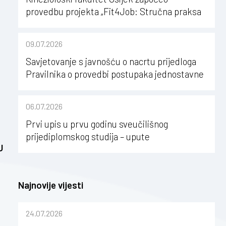
provedbu projekta „Fit4Job: Stručna praksa
kao poticaj za karijerni razvoj studenata
kineziologije”
09.07.2026
Savjetovanje s javnošću o nacrtu prijedloga
Pravilnika o provedbi postupaka jednostavne
nabave na Kineziološkom fakultetu Osijek u
sastavu Sveučilišta Josipa Jurja
06.07.2026
Strossmayera u Osijeku
Prvi upis u prvu godinu sveučilišnog
prijediplomskog studija – upute
U
Najnovije vijesti
24.07.2026