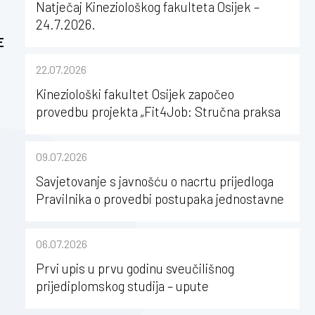
Natječaj Kineziološkog fakulteta Osijek –
24.7.2026.
E
22.07.2026
Kineziološki fakultet Osijek započeo
provedbu projekta „Fit4Job: Stručna praksa
kao poticaj za karijerni razvoj studenata
kineziologije”
09.07.2026
Savjetovanje s javnošću o nacrtu prijedloga
Pravilnika o provedbi postupaka jednostavne
nabave na Kineziološkom fakultetu Osijek u
sastavu Sveučilišta Josipa Jurja
06.07.2026
Strossmayera u Osijeku
Prvi upis u prvu godinu sveučilišnog
prijediplomskog studija – upute