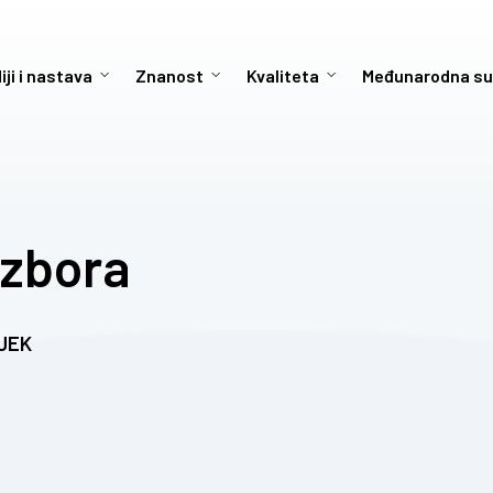
iji i nastava
Znanost
Kvaliteta
Međunarodna su
 zbora
JEK