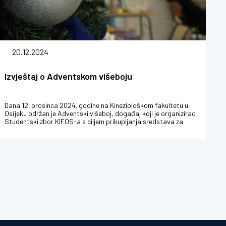
20.12.2024
Izvještaj o Adventskom višeboju
Dana 12. prosinca 2024. godine na Kineziološkom fakultetu u
Osijeku održan je Adventski višeboj, događaj koji je organizirao
Studentski zbor KIFOS-a s ciljem prikupljanja sredstava za
pomoć Do...