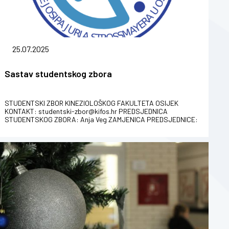
25.07.2025
Sastav studentskog zbora
STUDENTSKI ZBOR KINEZIOLOŠKOG FAKULTETA OSIJEK
KONTAKT: studentski-zbor@kifos.hr PREDSJEDNICA
STUDENTSKOG ZBORA: Anja Veg ZAMJENICA PREDSJEDNICE:
Lucija Zatko PREDSJEDNIŠTVO STUDENTSK...