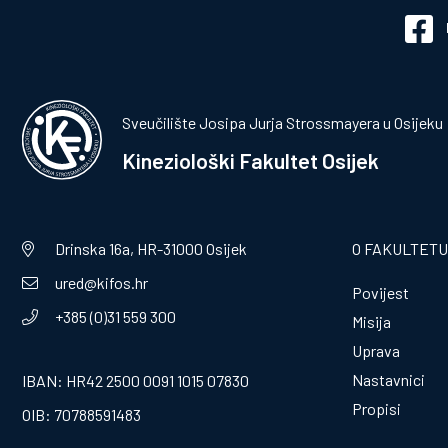
Sveučilište Josipa Jurja Strossmayera u Osijeku
Kineziološki Fakultet Osijek
Drinska 16a, HR-31000 Osijek
O FAKULTETU
ured@kifos.hr
Povijest
+385 (0)31 559 300
Misija
Uprava
Nastavnici
IBAN: HR42 2500 0091 1015 07830
Propisi
OIB: 70788591483