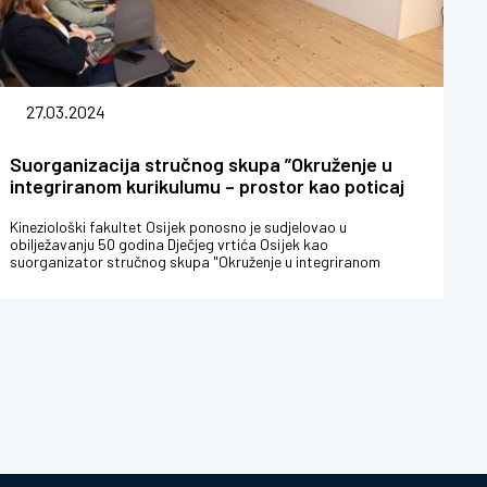
27.03.2024
Suorganizacija stručnog skupa ”Okruženje u
integriranom kurikulumu – prostor kao poticaj
za cjeloviti razvoj djeteta” u organizaciji Dječjih
vrtića Osijek
Kineziološki fakultet Osijek ponosno je sudjelovao u
obilježavanju 50 godina Dječjeg vrtića Osijek kao
suorganizator stručnog skupa "Okruženje u integriranom
kurikulumu - prostor kao poticaj ...