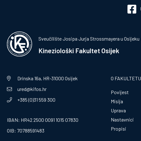
Sveučilište Josipa Jurja Strossmayera u Osijeku
Kineziološki Fakultet Osijek
Drinska 16a, HR-31000 Osijek
O FAKULTETU
ured@kifos.hr
Povijest
+385 (0)31 559 300
Misija
Uprava
Nastavnici
IBAN: HR42 2500 0091 1015 07830
Propisi
OIB: 70788591483