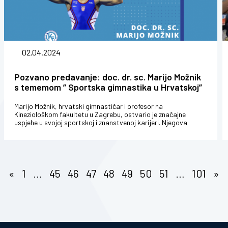
02.04.2024
Pozvano predavanje: doc. dr. sc. Marijo Možnik
s tememom ” Sportska gimnastika u Hrvatskoj”
Marijo Možnik, hrvatski gimnastičar i profesor na
Kineziološkom fakultetu u Zagrebu, ostvario je značajne
uspjehe u svojoj sportskoj i znanstvenoj karijeri. Njegova
strast prema gimnastici i pr...
«
1
…
45
46
47
48
49
50
51
…
101
»