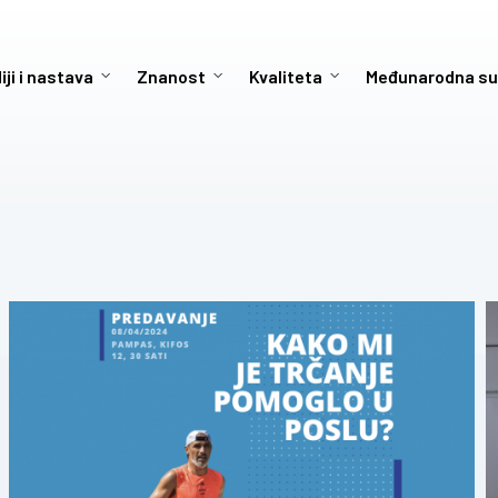
iji i nastava
Znanost
Kvaliteta
Međunarodna su