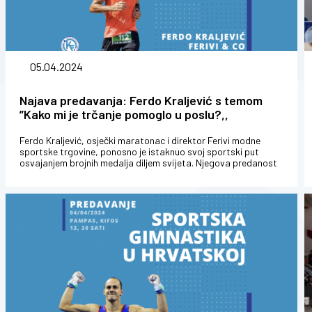
05.04.2024
Najava predavanja: Ferdo Kraljević s temom
”Kako mi je trčanje pomoglo u poslu?,,
Ferdo Kraljević, osječki maratonac i direktor Ferivi modne
sportske trgovine, ponosno je istaknuo svoj sportski put
osvajanjem brojnih medalja diljem svijeta. Njegova predanost
trčanju odvela ga...