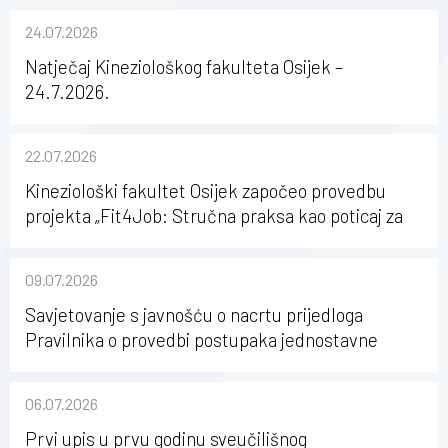
24.07.2026
Natječaj Kineziološkog fakulteta Osijek –
24.7.2026.
22.07.2026
Kineziološki fakultet Osijek započeo provedbu
projekta „Fit4Job: Stručna praksa kao poticaj za
karijerni razvoj studenata kineziologije”
09.07.2026
Savjetovanje s javnošću o nacrtu prijedloga
Pravilnika o provedbi postupaka jednostavne
nabave na Kineziološkom fakultetu Osijek u
sastavu Sveučilišta Josipa Jurja Strossmayera u
06.07.2026
Osijeku
Prvi upis u prvu godinu sveučilišnog