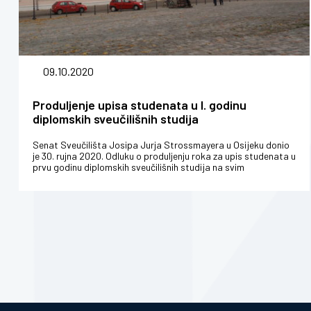
09.10.2020
Produljenje upisa studenata u I. godinu
diplomskih sveučilišnih studija
Senat Sveučilišta Josipa Jurja Strossmayera u Osijeku donio
je 30. rujna 2020. Odluku o produljenju roka za upis studenata u
prvu godinu diplomskih sveučilišnih studija na svim
sastavnicama Sve...