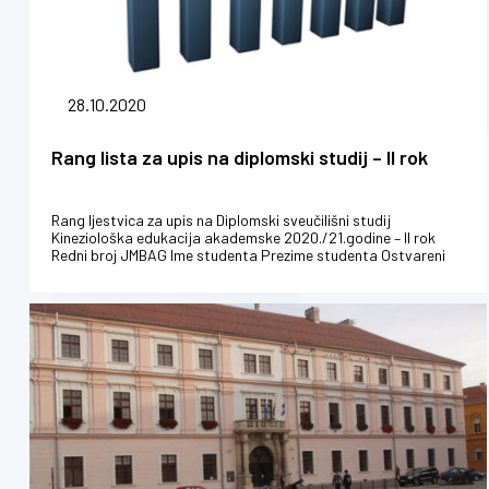
28.10.2020
Rang lista za upis na diplomski studij – II rok
Rang ljestvica za upis na Diplomski sveučilišni studij
Kineziološka edukacija akademske 2020./21.godine – II rok
Redni broj JMBAG Ime studenta Prezime studenta Ostvareni
bodovi 1 00790450...