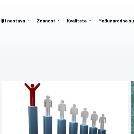
iji i nastava
Znanost
Kvaliteta
Međunarodna su