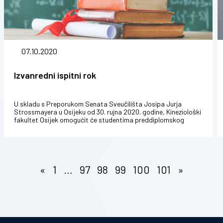
07.10.2020
Izvanredni ispitni rok
U skladu s Preporukom Senata Sveučilišta Josipa Jurja
Strossmayera u Osijeku od 30. rujna 2020. godine, Kineziološki
fakultet Osijek omogućit će studentima preddiplomskog
sveučilišnog studij...
«
1
…
97
98
99
100
101
»