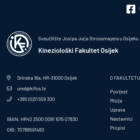
Sveučilište Josipa Jurja Strossmayera u Osijeku
Kineziološki Fakultet Osijek
Drinska 16a, HR-31000 Osijek
O FAKULTETU
ured@kifos.hr
Povijest
+385 (0)31 559 300
Misija
Uprava
Nastavnici
IBAN: HR42 2500 0091 1015 07830
Propisi
OIB: 70788591483