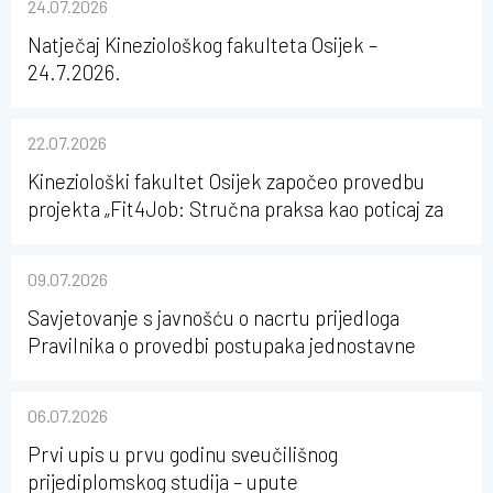
24.07.2026
Natječaj Kineziološkog fakulteta Osijek –
24.7.2026.
22.07.2026
Kineziološki fakultet Osijek započeo provedbu
projekta „Fit4Job: Stručna praksa kao poticaj za
karijerni razvoj studenata kineziologije”
09.07.2026
Savjetovanje s javnošću o nacrtu prijedloga
Pravilnika o provedbi postupaka jednostavne
nabave na Kineziološkom fakultetu Osijek u
sastavu Sveučilišta Josipa Jurja Strossmayera u
06.07.2026
Osijeku
Prvi upis u prvu godinu sveučilišnog
prijediplomskog studija – upute