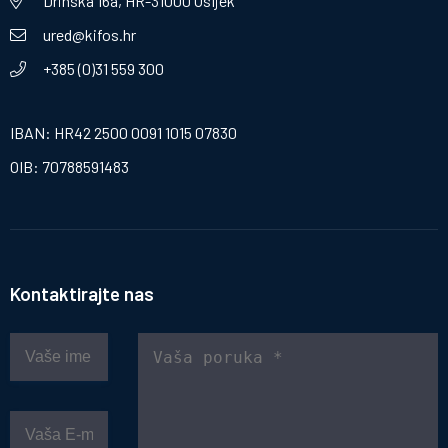
Drinska 16a, HR-31000 Osijek
ured@kifos.hr
+385 (0)31 559 300
IBAN: HR42 2500 0091 1015 07830
OIB: 70788591483
Kontaktirajte nas