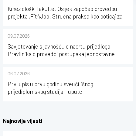
Kineziološki fakultet Osijek započeo provedbu
projekta „Fit4Job: Stručna praksa kao poticaj za
karijerni razvoj studenata kineziologije”
09.07.2026
Savjetovanje s javnošću o nacrtu prijedloga
Pravilnika o provedbi postupaka jednostavne
nabave na Kineziološkom fakultetu Osijek u
sastavu Sveučilišta Josipa Jurja Strossmayera u
06.07.2026
Osijeku
Prvi upis u prvu godinu sveučilišnog
prijediplomskog studija – upute
Najnovije vijesti