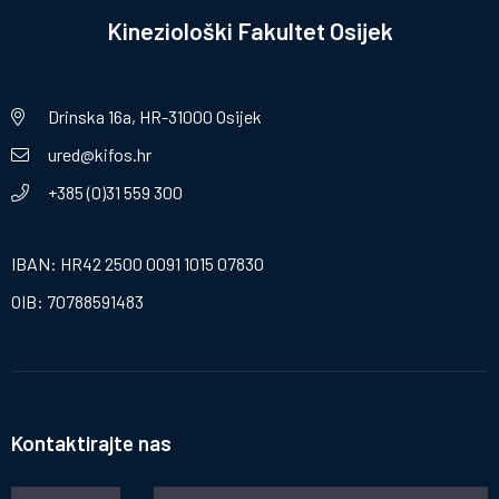
Kineziološki Fakultet Osijek
Drinska 16a, HR-31000 Osijek
ured@kifos.hr
+385 (0)31 559 300
IBAN: HR42 2500 0091 1015 07830
OIB: 70788591483
Kontaktirajte nas