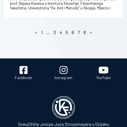
prof. Dejana Doneva s Instituta filozofije, Filozofskoga
fakulteta, Univerziteta “Sv. Kiril i Metodij” u Skopju, Mjesto i
znač...
«
1
…
3
4
5
6
7
8
»
Facebook
Instagram
YouTube
Sveučilište Josipa Jurja Strossmayera u Osijeku