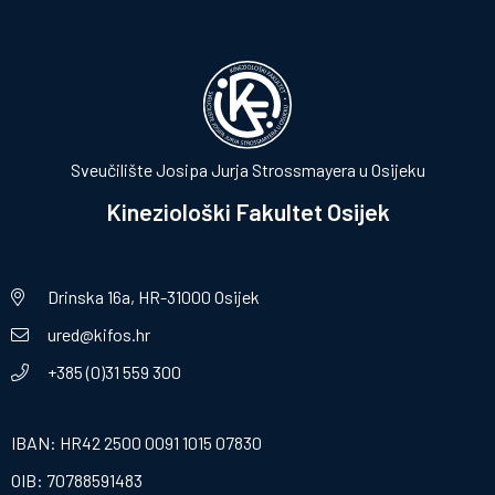
Sveučilište Josipa Jurja Strossmayera u Osijeku
Kineziološki Fakultet Osijek
Drinska 16a, HR-31000 Osijek
ured@kifos.hr
+385 (0)31 559 300
IBAN: HR42 2500 0091 1015 07830
OIB: 70788591483