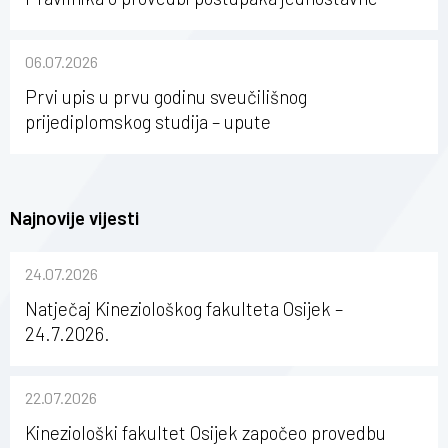
nabave na Kineziološkom fakultetu Osijek u
sastavu Sveučilišta Josipa Jurja Strossmayera u
06.07.2026
Osijeku
Prvi upis u prvu godinu sveučilišnog
prijediplomskog studija – upute
Najnovije vijesti
24.07.2026
Natječaj Kineziološkog fakulteta Osijek –
24.7.2026.
22.07.2026
Kineziološki fakultet Osijek započeo provedbu