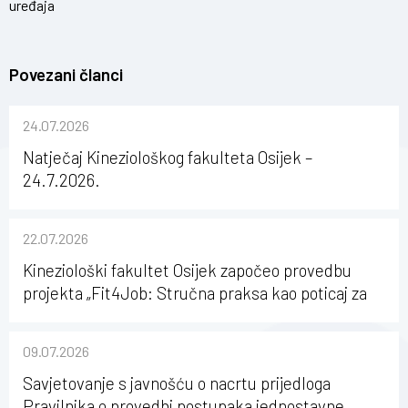
uređaja
Povezani članci
24.07.2026
Natječaj Kineziološkog fakulteta Osijek –
24.7.2026.
22.07.2026
Kineziološki fakultet Osijek započeo provedbu
projekta „Fit4Job: Stručna praksa kao poticaj za
karijerni razvoj studenata kineziologije”
09.07.2026
Savjetovanje s javnošću o nacrtu prijedloga
Pravilnika o provedbi postupaka jednostavne