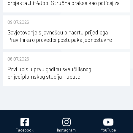
projekta „Fit4Job: Stručna praksa kao poticaj za
karijerni razvoj studenata kineziologije”
09.07.2026
Savjetovanje s javnošću o nacrtu prijedloga
Pravilnika o provedbi postupaka jednostavne
nabave na Kineziološkom fakultetu Osijek u
sastavu Sveučilišta Josipa Jurja Strossmayera u
06.07.2026
Osijeku
Prvi upis u prvu godinu sveučilišnog
prijediplomskog studija – upute
Facebook
Instagram
YouTube