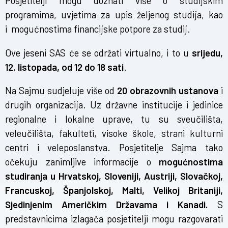
Posjetitelji mogu doznati više o studijskim
programima, uvjetima za upis željenog studija, kao
i mogućnostima financijske potpore za studij.
Ove jeseni SAS će se održati virtualno, i to u
srijedu,
12. listopada, od 12 do 18 sati
.
Na Sajmu sudjeluje više od
20 obrazovnih ustanova
i
drugih organizacija. Uz državne institucije i jedinice
regionalne i lokalne uprave, tu su sveučilišta,
veleučilišta, fakulteti, visoke škole, strani kulturni
centri i veleposlanstva. Posjetitelje Sajma tako
očekuju zanimljive informacije o
mogućnostima
studiranja u Hrvatskoj, Sloveniji, Austriji, Slovačkoj,
Francuskoj, Španjolskoj, Malti, Velikoj Britaniji,
Sjedinjenim Američkim Državama i Kanadi.
S
predstavnicima izlagača posjetitelji mogu razgovarati