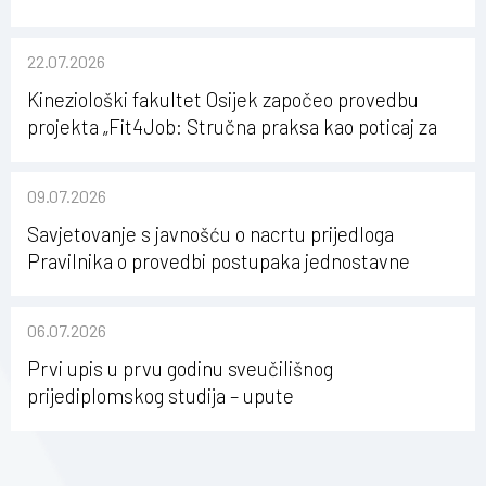
22.07.2026
Kineziološki fakultet Osijek započeo provedbu
projekta „Fit4Job: Stručna praksa kao poticaj za
karijerni razvoj studenata kineziologije”
09.07.2026
Savjetovanje s javnošću o nacrtu prijedloga
Pravilnika o provedbi postupaka jednostavne
nabave na Kineziološkom fakultetu Osijek u
sastavu Sveučilišta Josipa Jurja Strossmayera u
06.07.2026
Osijeku
Prvi upis u prvu godinu sveučilišnog
prijediplomskog studija – upute