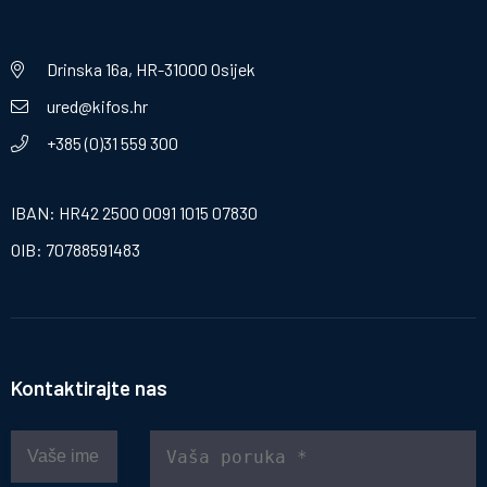
Drinska 16a, HR-31000 Osijek
ured@kifos.hr
+385 (0)31 559 300
IBAN: HR42 2500 0091 1015 07830
OIB: 70788591483
Kontaktirajte nas