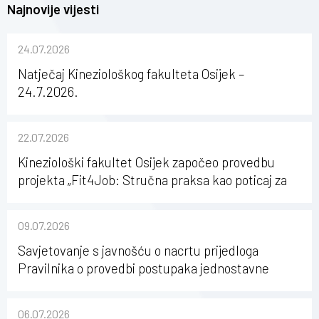
Najnovije vijesti
24.07.2026
Natječaj Kineziološkog fakulteta Osijek –
24.7.2026.
22.07.2026
Kineziološki fakultet Osijek započeo provedbu
projekta „Fit4Job: Stručna praksa kao poticaj za
karijerni razvoj studenata kineziologije”
09.07.2026
Savjetovanje s javnošću o nacrtu prijedloga
Pravilnika o provedbi postupaka jednostavne
nabave na Kineziološkom fakultetu Osijek u
sastavu Sveučilišta Josipa Jurja Strossmayera u
06.07.2026