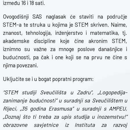
između 16 i 18 sati.
Ovogodišnji SAS naglasak će staviti na područje
STEM-a te struka u kojima je STEM skriven. Naime,
znanost, tehnologija, inženjerstvo i matematika, tj.
akademske discipline koje čine akronim STEM,
iznimno su važne za mnoge poslove današnjice i
budućnosti, pa čak i one koji se na prvu ne čine s
njima povezani.
Uključite se i u bogat popratni program:
“STEM studiji Sveučilišta u Zadru”, „Logopedija-
zanimanje budućnosti” u suradnji sa Sveučilištem u
Rijeci, „35 godina Erasmusa” u suradnji s AMPEU,
„Doznaj što ti treba za upis studija u inozemstvu!”
obrazovne savjetnice iz Instituta za razvoj