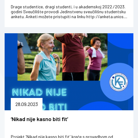
Drage studentice, dragi studenti, i u akademskoj 2022./2023.
godini Sveučilište provodi Jedinstvenu sveučilišnu studentsku
anketu. Anketi možete pristupiti na linku http://anketa.unios....
28.09.2023
‘Nikad nije kasno biti fit’
Projekt 'Nikad nije kasno biti fit' kreće s provedbom od