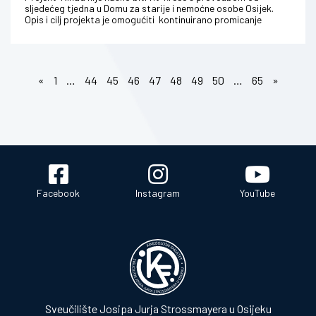
sljedećeg tjedna u Domu za starije i nemoćne osobe Osijek.
Opis i cilj projekta je omogućiti kontinuirano promicanje
kineziološke rek...
«
1
…
44
45
46
47
48
49
50
…
65
»
Facebook
Instagram
YouTube
Sveučilište Josipa Jurja Strossmayera u Osijeku