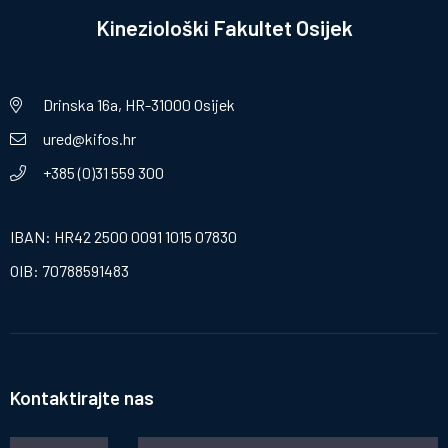
Kineziološki Fakultet Osijek
Drinska 16a, HR-31000 Osijek
ured@kifos.hr
+385 (0)31 559 300
IBAN: HR42 2500 0091 1015 07830
OIB: 70788591483
Kontaktirajte nas