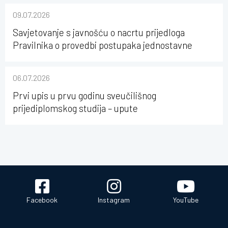
09.07.2026
Savjetovanje s javnošću o nacrtu prijedloga
Pravilnika o provedbi postupaka jednostavne
nabave na Kineziološkom fakultetu Osijek u
sastavu Sveučilišta Josipa Jurja Strossmayera u
06.07.2026
Osijeku
Prvi upis u prvu godinu sveučilišnog
prijediplomskog studija – upute
Facebook
Instagram
YouTube