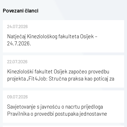
Povezani članci
24.07.2026
Natječaj Kineziološkog fakulteta Osijek –
24.7.2026.
22.07.2026
Kineziološki fakultet Osijek započeo provedbu
projekta „Fit4Job: Stručna praksa kao poticaj za
karijerni razvoj studenata kineziologije”
09.07.2026
Savjetovanje s javnošću o nacrtu prijedloga
Pravilnika o provedbi postupaka jednostavne
nabave na Kineziološkom fakultetu Osijek u