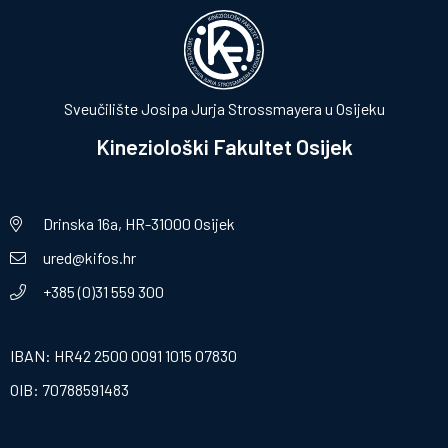
Sveučilište Josipa Jurja Strossmayera u Osijeku
Kineziološki Fakultet Osijek
Drinska 16a, HR-31000 Osijek
ured@kifos.hr
+385 (0)31 559 300
IBAN: HR42 2500 0091 1015 07830
OIB: 70788591483