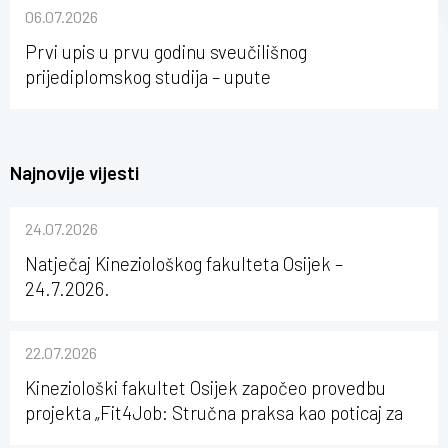
sastavu Sveučilišta Josipa Jurja Strossmayera u
06.07.2026
Osijeku
Prvi upis u prvu godinu sveučilišnog
prijediplomskog studija – upute
Najnovije vijesti
24.07.2026
Natječaj Kineziološkog fakulteta Osijek –
24.7.2026.
22.07.2026
Kineziološki fakultet Osijek započeo provedbu
projekta „Fit4Job: Stručna praksa kao poticaj za
karijerni razvoj studenata kineziologije”