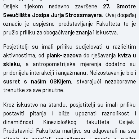
Osijek tijekom nedavno završene
27. Smotre
Sveučilišta Josipa Jurja Strossmayera
. Ovaj događaj
označio je uspješno predstavljanje Fakulteta te je
pružio priliku za obogaćivanje znanja i iskustva.
Posjetitelji su imali priliku sudjelovati u različitim
aktivnostima, od
plank-izazova
do rješavanja
kviza u
skleku
, a antropometrijska mjerenja dodatno su
pridonijela interakciji i angažmanu. Neizostavan je bio i
susret s našim OSKIjem
, stvarajući nezaboravne
trenutke za sve prisutne.
Kroz iskustvo na štandu, posjetitelji su imali priliku
postaviti pitanja i bliže upoznati raznolikost i
dinamičnost Kineziološkog fakulteta Osijek.
Predstavnici Fakulteta marljivo su odgovarali na sva