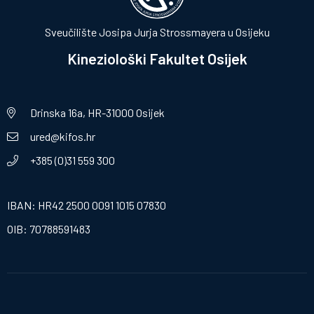
Sveučilište Josipa Jurja Strossmayera u Osijeku
Kineziološki Fakultet Osijek
Drinska 16a, HR-31000 Osijek
ured@kifos.hr
+385 (0)31 559 300
IBAN: HR42 2500 0091 1015 07830
OIB: 70788591483