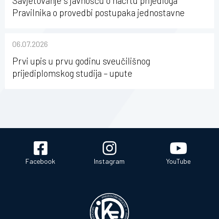
Savjetovanje s javnošću o nacrtu prijedloga
Pravilnika o provedbi postupaka jednostavne
nabave na Kineziološkom fakultetu Osijek u
sastavu Sveučilišta Josipa Jurja Strossmayera u
06.07.2026
Osijeku
Prvi upis u prvu godinu sveučilišnog
prijediplomskog studija – upute
Facebook
Instagram
YouTube