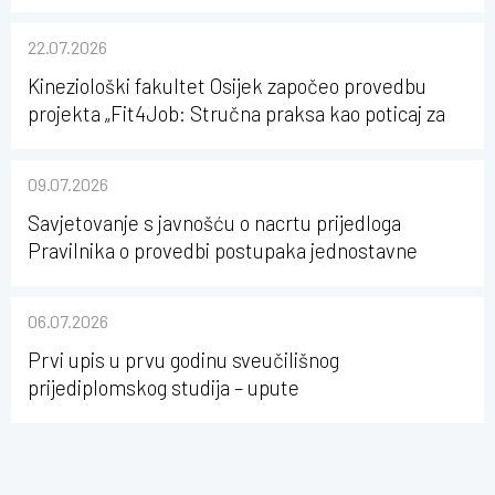
22.07.2026
Kineziološki fakultet Osijek započeo provedbu
projekta „Fit4Job: Stručna praksa kao poticaj za
karijerni razvoj studenata kineziologije”
09.07.2026
Savjetovanje s javnošću o nacrtu prijedloga
Pravilnika o provedbi postupaka jednostavne
nabave na Kineziološkom fakultetu Osijek u
sastavu Sveučilišta Josipa Jurja Strossmayera u
06.07.2026
Osijeku
Prvi upis u prvu godinu sveučilišnog
prijediplomskog studija – upute