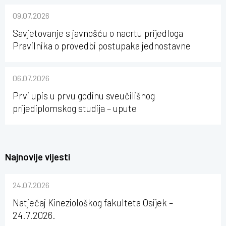
09.07.2026
Savjetovanje s javnošću o nacrtu prijedloga
Pravilnika o provedbi postupaka jednostavne
nabave na Kineziološkom fakultetu Osijek u
sastavu Sveučilišta Josipa Jurja Strossmayera u
06.07.2026
Osijeku
Prvi upis u prvu godinu sveučilišnog
prijediplomskog studija – upute
Najnovije vijesti
24.07.2026
Natječaj Kineziološkog fakulteta Osijek –
24.7.2026.