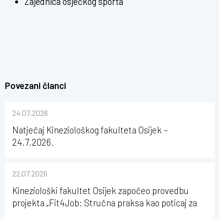
Zajednica osječkog sporta
Povezani članci
24.07.2026
Natječaj Kineziološkog fakulteta Osijek –
24.7.2026.
22.07.2026
Kineziološki fakultet Osijek započeo provedbu
projekta „Fit4Job: Stručna praksa kao poticaj za
karijerni razvoj studenata kineziologije”