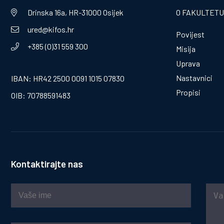
Drinska 16a, HR-31000 Osijek
O FAKULTETU
ured@kifos.hr
Povijest
+385 (0)31 559 300
Misija
Uprava
Nastavnici
IBAN: HR42 2500 0091 1015 07830
Propisi
OIB: 70788591483
Kontaktirajte nas