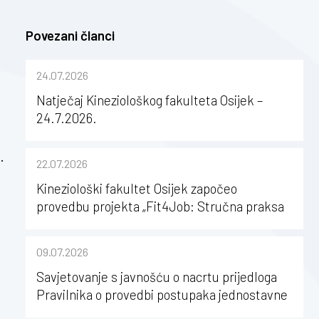
Povezani članci
24.07.2026
Natječaj Kineziološkog fakulteta Osijek –
24.7.2026.
.
22.07.2026
Kineziološki fakultet Osijek započeo
provedbu projekta „Fit4Job: Stručna praksa
kao poticaj za karijerni razvoj studenata
kineziologije”
09.07.2026
Savjetovanje s javnošću o nacrtu prijedloga
Pravilnika o provedbi postupaka jednostavne
nabave na Kineziološkom fakultetu Osijek u