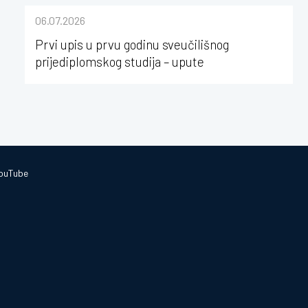
sastavu Sveučilišta Josipa Jurja
06.07.2026
Strossmayera u Osijeku
Prvi upis u prvu godinu sveučilišnog
prijediplomskog studija – upute
ouTube