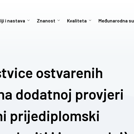
iji i nastava
Znanost
Kvaliteta
Međunarodna su
stvice ostvarenih
na dodatnoj provjeri
ni prijediplomski