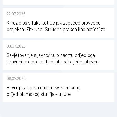
22.07.2026
Kineziološki fakultet Osijek započeo provedbu
projekta „Fit4Job: Stručna praksa kao poticaj za
karijerni razvoj studenata kineziologije”
09.07.2026
Savjetovanje s javnošću o nacrtu prijedloga
Pravilnika o provedbi postupaka jednostavne
nabave na Kineziološkom fakultetu Osijek u
sastavu Sveučilišta Josipa Jurja Strossmayera u
06.07.2026
Osijeku
Prvi upis u prvu godinu sveučilišnog
prijediplomskog studija – upute