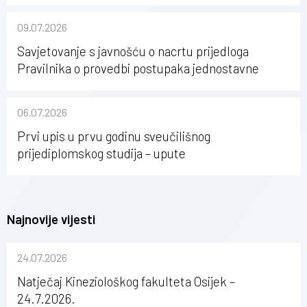
karijerni razvoj studenata kineziologije”
09.07.2026
Savjetovanje s javnošću o nacrtu prijedloga
Pravilnika o provedbi postupaka jednostavne
nabave na Kineziološkom fakultetu Osijek u
sastavu Sveučilišta Josipa Jurja Strossmayera u
06.07.2026
Osijeku
Prvi upis u prvu godinu sveučilišnog
prijediplomskog studija – upute
Najnovije vijesti
24.07.2026
Natječaj Kineziološkog fakulteta Osijek –
24.7.2026.