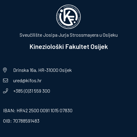
Sveučilište Josipa Jurja Strossmayera u Osijeku
Kineziološki Fakultet Osijek
Drinska 16a, HR-31000 Osijek
ured@kifos.hr
+385 (0)31 559 300
IBAN: HR42 2500 0091 1015 07830
OIB: 70788591483