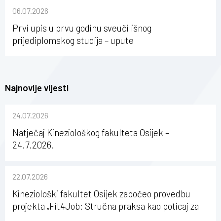
sastavu Sveučilišta Josipa Jurja Strossmayera u
06.07.2026
Osijeku
Prvi upis u prvu godinu sveučilišnog
prijediplomskog studija – upute
Najnovije vijesti
24.07.2026
Natječaj Kineziološkog fakulteta Osijek –
24.7.2026.
22.07.2026
Kineziološki fakultet Osijek započeo provedbu
projekta „Fit4Job: Stručna praksa kao poticaj za
karijerni razvoj studenata kineziologije”