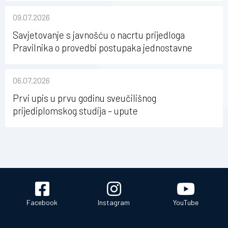
09.07.2026
Savjetovanje s javnošću o nacrtu prijedloga
Pravilnika o provedbi postupaka jednostavne
nabave na Kineziološkom fakultetu Osijek u
sastavu Sveučilišta Josipa Jurja Strossmayera u
06.07.2026
Osijeku
Prvi upis u prvu godinu sveučilišnog
prijediplomskog studija – upute
Facebook
Instagram
YouTube