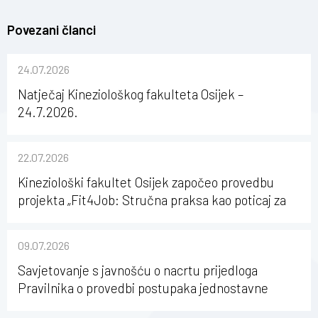
Povezani članci
24.07.2026
Natječaj Kineziološkog fakulteta Osijek –
24.7.2026.
22.07.2026
Kineziološki fakultet Osijek započeo provedbu
projekta „Fit4Job: Stručna praksa kao poticaj za
karijerni razvoj studenata kineziologije”
09.07.2026
Savjetovanje s javnošću o nacrtu prijedloga
Pravilnika o provedbi postupaka jednostavne
nabave na Kineziološkom fakultetu Osijek u